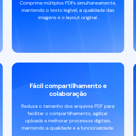
Comprima múltiplos PDFs simultaneamente,
mantendo o texto legível, a qualidade das
imagens e o layout original.
Fácil compartilhamento e
colaboração
Reduza o tamanho dos arquivos PDF para
facilitar o compartilhamento, agilizar
uploads e melhorar processos digitais,
mantendo a qualidade e a funcionalidade.