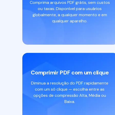
Comprima arquivos PDF grátis, sem custos
ou taxas. Disponível para usuários
globalmente, a qualquer momento e em
qualquer aparelho.
Comprimir PDF com um clique
Diminua a resolução do PDF rapidamente
com um só clique — escolha entre as
opções de compressão Alta, Média ou
Baixa.