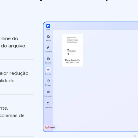
nline do
do arquivo.
ior redução,
lidade.
nte.
oblemas de