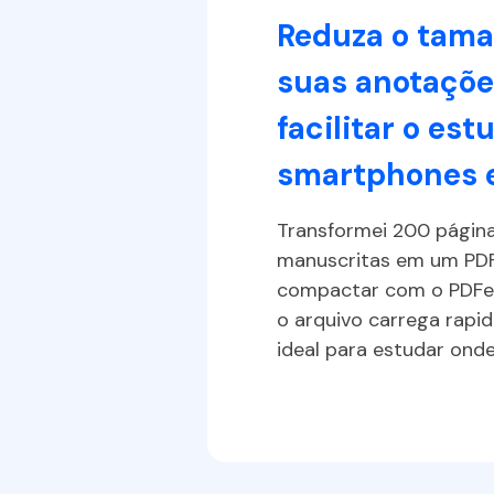
Reduza o tam
suas anotaçõe
facilitar o es
es a
io. O
smartphones e
o e a
 no meu
Transformei 200 págin
manuscritas em um PDF
ca
compactar com o PDFe
o arquivo carrega rapi
ideal para estudar onde