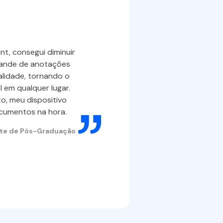
Compar
produt
t, consegui diminuir
Um catálog
rande de anotações
ultrapasso
lidade, tornando o
 em qualquer lugar.
permitido p
, meu dispositivo
PDFelement,
cumentos na hora.
MB mantend
permitindo 
ante de Pós-Graduação
cliente.