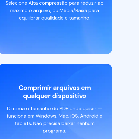
Selecione Alta compressão para reduzir ao
máximo o arquivo, ou Média/Baixa para
equilibrar qualidade e tamanho.
Comprimir arquivos em
qualquer dispositivo
Diminua o tamanho do PDF onde quiser —
funciona em Windows, Mac, iOS, Android e
tablets. Não precisa baixar nenhum
programa.