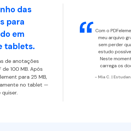
anho das
s para
Com o PDFelemen
tudo em
meu arquivo g
 tablets.
sem perder qua
estudo possível
Neste momento
as de anotações
carrega os do
 de 100 MB. Após
lement para 25 MB,
- Mia C. | Estud
damente no tablet —
 quiser.