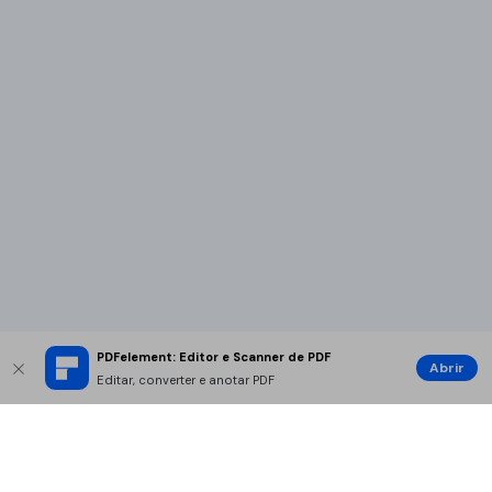
PDFelement: Editor e Scanner de PDF
Abrir
Editar, converter e anotar PDF
Produtos Maravilhosos