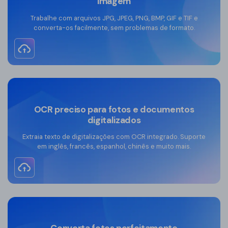
imagem
Trabalhe com arquivos JPG, JPEG, PNG, BMP, GIF e TIF e
converta-os facilmente, sem problemas de formato.
OCR preciso para fotos e documentos
digitalizados
Extraia texto de digitalizações com OCR integrado. Suporte
em inglês, francês, espanhol, chinês e muito mais.