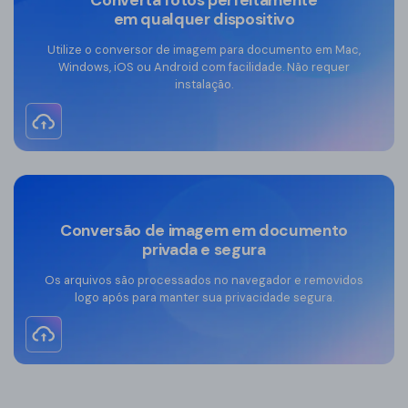
Converta fotos perfeitamente
em qualquer dispositivo
Utilize o conversor de imagem para documento em Mac,
Windows, iOS ou Android com facilidade. Não requer
instalação.
Conversão de imagem em documento
privada e segura
Os arquivos são processados no navegador e removidos
logo após para manter sua privacidade segura.