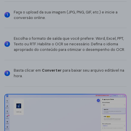
Redigir PDF
Faça o upload da sua imagem (JPG, PNG, GIF, etc.) e inicie a
1
Desbloquear
conversão online.
Ferramentas de imagem
Escolha o formato de saída que você prefere: Word, Excel, PPT,
Comprimir Img
Texto ou RTF. Habilite o OCR se necessário. Defina o idioma
2
apropriado do conteúdo para otimizar o desempenho do OCR.
Recortar Img
Girar Img
Basta clicar em
Converter
para baixar seu arquivo editável na
3
hora.
Img para Doc
Img para Img
Ferramentas de IA
Traduzir PDF
Chat com PDF