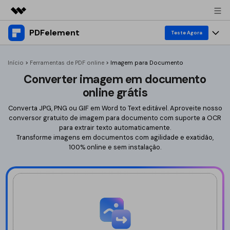
PDFelement
Featured Products
Teste Agora
AIGC Digital Creativity
Produtos
Business
Início
>
Ferramentas de PDF online
>
Imagem para Documento
Utility
Converter imagem em documento
Overview
Desktop
Ferramentas
About Us
online grátis
Solutions
PDFelement para Windows
Editar PDF
Converta JPG, PNG ou GIF em Word to Text editável. Aproveite nosso
Converter PDF
Newsroom
conversor gratuito de imagem para documento com suporte a OCR
PDFelement para Mac
Editar PDF
para extrair texto automaticamente.
Converter para PDF
Editar PDF
Shop
Transforme imagens em documentos com agilidade e exatidão,
Aplicativo móvel
100% online e sem instalação.
Anotar PDF
Word para PDF
Comprimir PDF
Support
PDFelement para iPhone/iPad
Editar PDF
Substituir texto
Excel para PDF
IA para PDF
PDFelement para Android
Anotar PDF
Comprimir PDF
PPT para PDF
Substituir texto
Ferramentas de PDF Online
Compressor
Imagem para PDF
Entrar
Traduzir PDF
Preço