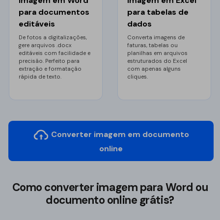
imagem em Word
imagem em Excel
Img para PDF
para documentos
para tabelas de
editáveis
dados
PUB para PDF
De fotos a digitalizações,
Converta imagens de
gere arquivos .docx
faturas, tabelas ou
Organizar PDF
editáveis com facilidade e
planilhas em arquivos
O novo PDFelement：
mais inteligente,
precisão. Perfeito para
estruturados do Excel
Reorganizar
extração e formatação
com apenas alguns
mais rápido, mais fácil
rápida de texto.
cliques.
Recortar PDF
Da potência da IA às ferramentas em lote, o novo
PDFelement torna qualquer tarefa com PDF muito mais
Girar PDF
simples. Mais inteligente, mais rápido, mais fácil.
Dividir PDF
Baixe Grátis
Converter imagem em documento
Excluir páginas
online
Extrair imagens
Como converter imagem para Word ou
Proteger PDF
documento online grátis?
Proteger PDF