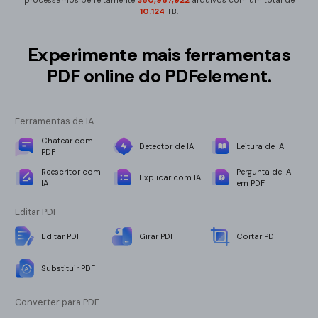
processamos perfeitamente
360,967,932
arquivos com um total de
10.124
TB.
Experimente mais ferramentas
PDF online do PDFelement.
Ferramentas de IA
Chatear com
Detector de IA
Leitura de IA
PDF
Reescritor com
Pergunta de IA
Explicar com IA
IA
em PDF
Editar PDF
Editar PDF
Girar PDF
Cortar PDF
Substituir PDF
Converter para PDF