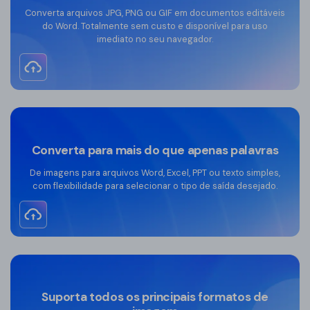
Converta arquivos JPG, PNG ou GIF em documentos editáveis
do Word. Totalmente sem custo e disponível para uso
imediato no seu navegador.
Converta para mais do que apenas palavras
De imagens para arquivos Word, Excel, PPT ou texto simples,
com flexibilidade para selecionar o tipo de saída desejado.
Suporta todos os principais formatos de