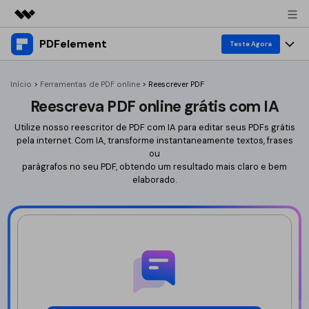
PDFelement
Featured Products
Teste Agora
AIGC Digital Creativity
Produtos
Business
Início
>
Ferramentas de PDF online
>
Reescrever PDF
Utility
Reescreva PDF online grátis com IA
Overview
Desktop
Ferramentas
About Us
Solutions
Utilize nosso reescritor de PDF com IA para editar seus PDFs grátis
PDFelement para Windows
pela internet. Com IA, transforme instantaneamente textos, frases
Editar PDF
Converter PDF
Newsroom
ou
PDFelement para Mac
parágrafos no seu PDF, obtendo um resultado mais claro e bem
Editar PDF
Converter para PDF
elaborado.
Editar PDF
Shop
Aplicativo móvel
Anotar PDF
Word para PDF
Comprimir PDF
Support
PDFelement para iPhone/iPad
Editar PDF
Substituir texto
Excel para PDF
IA para PDF
PDFelement para Android
Anotar PDF
Comprimir PDF
PPT para PDF
Substituir texto
Ferramentas de PDF Online
Compressor
Imagem para PDF
Entrar
Traduzir PDF
Preço