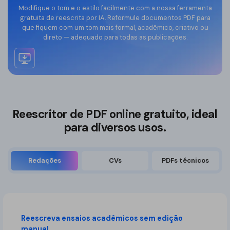
Modifique o tom e o estilo facilmente com a nossa ferramenta
gratuita de reescrita por IA. Reformule documentos PDF para
Reescreva PDF com IA grátis
que fiquem com um tom mais formal, acadêmico, criativo ou
direto — adequado para todas as publicações.
Reescritor de PDF online gratuito, ideal
para diversos usos.
Redações
CVs
PDFs técnicos
Reescreva ensaios acadêmicos sem edição
manual.