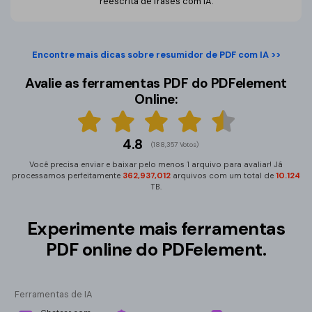
reescrita de frases com IA.
Encontre mais dicas sobre resumidor de PDF com IA >>
Avalie as ferramentas PDF do PDFelement
Online:
4.8
(188,357 Votos)
Você precisa enviar e baixar pelo menos 1 arquivo para avaliar! Já
processamos perfeitamente
362,937,026
arquivos com um total de
10.124
TB.
Experimente mais ferramentas
PDF online do PDFelement.
Ferramentas de IA