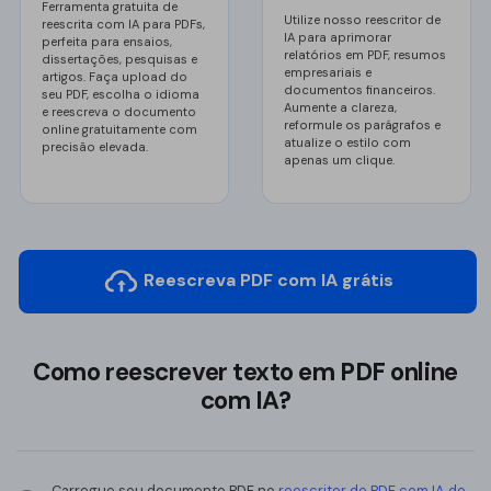
Ferramenta gratuita de
Img para PDF
Utilize nosso reescritor de
reescrita com IA para PDFs,
IA para aprimorar
perfeita para ensaios,
PUB para PDF
relatórios em PDF, resumos
dissertações, pesquisas e
empresariais e
artigos. Faça upload do
documentos financeiros.
seu PDF, escolha o idioma
Organizar PDF
Aumente a clareza,
e reescreva o documento
reformule os parágrafos e
online gratuitamente com
O novo PDFelement：
mais inteligente,
atualize o estilo com
precisão elevada.
Reorganizar
apenas um clique.
mais rápido, mais fácil
Recortar PDF
Da potência da IA às ferramentas em lote, o novo
PDFelement torna qualquer tarefa com PDF muito mais
Girar PDF
simples. Mais inteligente, mais rápido, mais fácil.
Reescreva PDF com IA grátis
Dividir PDF
Baixe Grátis
Excluir páginas
Como reescrever texto em PDF online
Extrair imagens
com IA?
Proteger PDF
Proteger PDF
Carregue seu documento PDF no
reescritor de PDF com IA do