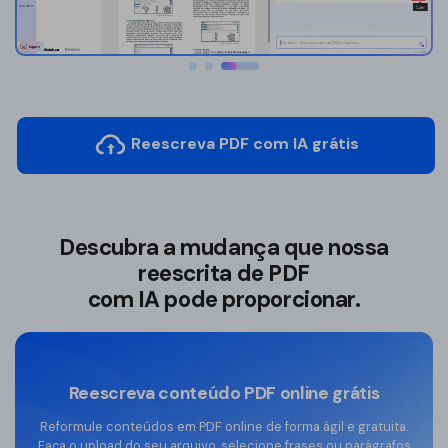
Leitor de PDF
Detector de IA
Revisar PDF
Resumir PDF
Reescreva PDF com IA grátis
Reescrever PDF
Descubra a mudança que nossa
reescrita de PDF
com IA pode proporcionar.
Reescreva conteúdo PDF online grátis
Reformule conteúdos em PDF online de forma ágil e gratuita.
Faça o upload do seu arquivo, selecione frases ou parágrafos