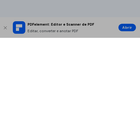
PDFelement: Editor e Scanner de PDF
Abrir
Editar, converter e anotar PDF
Produtos Maravilhosos
Wondershare
Explore IA
Centro de Ajuda