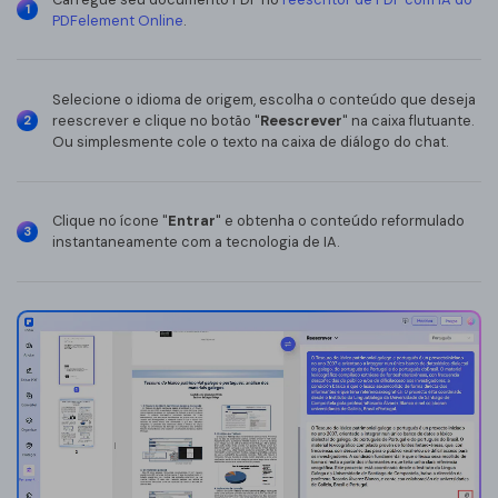
1
Redigir PDF
PDFelement Online
.
Desbloquear
Selecione o idioma de origem, escolha o conteúdo que deseja
Ferramentas de imagem
reescrever e clique no botão "
Reescrever
" na caixa flutuante.
2
Ou simplesmente cole o texto na caixa de diálogo do chat.
Comprimir Img
Recortar Img
Clique no ícone "
Entrar
" e obtenha o conteúdo reformulado
3
instantaneamente com a tecnologia de IA.
Girar Img
Img para Doc
Img para Img
Ferramentas de IA
Traduzir PDF
Chat com PDF