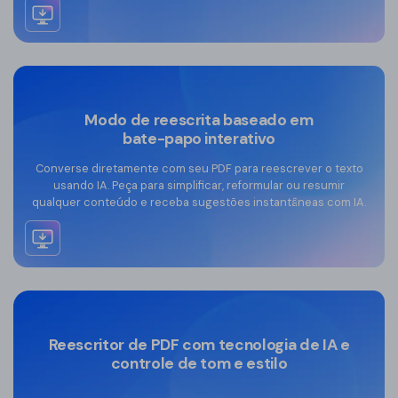
Modo de reescrita baseado em
bate-papo interativo
Converse diretamente com seu PDF para reescrever o texto
usando IA. Peça para simplificar, reformular ou resumir
Reescreva PDF com IA grátis
qualquer conteúdo e receba sugestões instantâneas com IA.
Reescritor de PDF com tecnologia de IA e
controle de tom e estilo