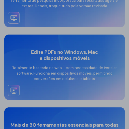
ferramenta de pesquisa incorporada para resultados ágeis e
Editar PDF online grátis
exatos. Depois, troque tudo pela versão revisada.
Edite PDFs no Windows, Mac
e dispositivos móveis
Totalmente baseado na web – sem necessidade de instalar
software. Funciona em dispositivos móveis, permitindo
Editar PDF online grátis
conversões em celulares e tablets.
Mais de 30 ferramentas essenciais para todas