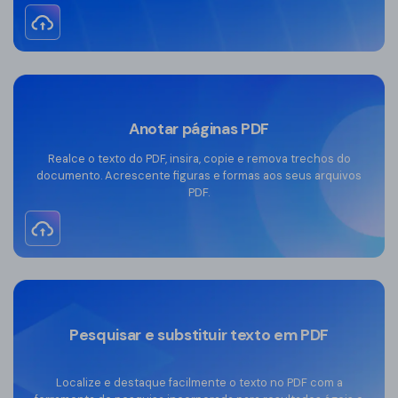
Teste grátis
Anotar páginas PDF
Realce o texto do PDF, insira, copie e remova trechos do
documento. Acrescente figuras e formas aos seus arquivos
PDF.
Teste grátis
Pesquisar e substituir texto em PDF
Localize e destaque facilmente o texto no PDF com a