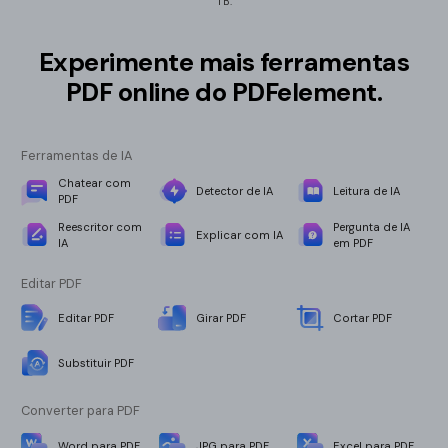
TB.
Experimente mais ferramentas
PDF online do PDFelement.
Ferramentas de IA
Chatear com
Detector de IA
Leitura de IA
PDF
Reescritor com
Pergunta de IA
Explicar com IA
IA
em PDF
Editar PDF
Editar PDF
Girar PDF
Cortar PDF
Substituir PDF
Converter para PDF
Word para PDF
JPG para PDF
Excel para PDF