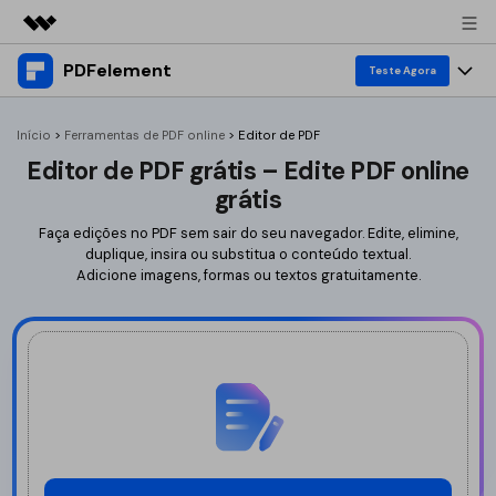
PDFelement
Featured Products
Teste Agora
AIGC Digital Creativity
Produtos
Business
Início
>
Ferramentas de PDF online
>
Editor de PDF
Utility
Editor de PDF grátis – Edite PDF online
Overview
Desktop
Ferramentas
About Us
grátis
Solutions
PDFelement para Windows
Editar PDF
Faça edições no PDF sem sair do seu navegador. Edite, elimine,
Converter PDF
Newsroom
duplique, insira ou substitua o conteúdo textual.
PDFelement para Mac
Editar PDF
Adicione imagens, formas ou textos gratuitamente.
Converter para PDF
Editar PDF
Shop
Aplicativo móvel
Anotar PDF
Word para PDF
Comprimir PDF
Support
PDFelement para iPhone/iPad
Editar PDF
Substituir texto
Excel para PDF
IA para PDF
PDFelement para Android
Anotar PDF
Comprimir PDF
PPT para PDF
Substituir texto
Ferramentas de PDF Online
Compressor
Imagem para PDF
Entrar
Traduzir PDF
Preço