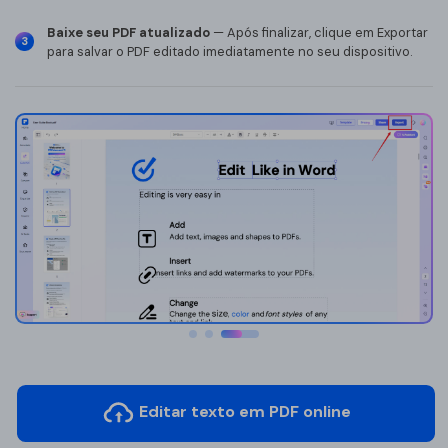
Redigir PDF
Baixe seu PDF atualizado
— Após finalizar, clique em Exportar
3
para salvar o PDF editado imediatamente no seu dispositivo.
Desbloquear
Ferramentas de imagem
Comprimir Img
Recortar Img
Girar Img
Img para Doc
Img para Img
Ferramentas de IA
Traduzir PDF
Editar texto em PDF online
Chat com PDF