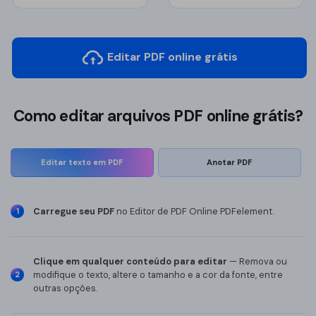
Img para PDF
PUB para PDF
Editar PDF online grátis
Organizar PDF
O novo PDFelement：
mais inteligente,
Reorganizar
mais rápido, mais fácil
Como editar arquivos PDF online grátis?
Recortar PDF
Da potência da IA às ferramentas em lote, o novo
PDFelement torna qualquer tarefa com PDF muito mais
Girar PDF
Editar texto em PDF
Anotar PDF
simples. Mais inteligente, mais rápido, mais fácil.
Dividir PDF
Baixe Grátis
Excluir páginas
Carregue seu PDF
no Editor de PDF Online PDFelement.
1
Extrair imagens
Clique em qualquer conteúdo para editar
— Remova ou
Proteger PDF
modifique o texto, altere o tamanho e a cor da fonte, entre
2
outras opções.
Proteger PDF