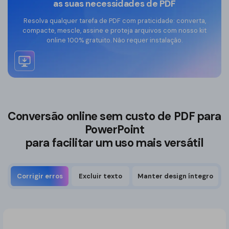
as suas necessidades de PDF
Resolva qualquer tarefa de PDF com praticidade: converta,
compacte, mescle, assine e proteja arquivos com nosso kit
Editar PDF online grátis
online 100% gratuito. Não requer instalação.
Conversão online sem custo de PDF para
PowerPoint
para facilitar um uso mais versátil
Corrigir erros
Excluir texto
Manter design íntegro