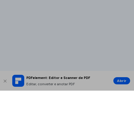
PDFelement: Editor e Scanner de PDF
Abrir
Editar, converter e anotar PDF
Produtos Maravilhosos
Wondershare