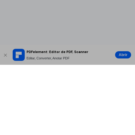
PDFelement: Editor de PDF, Scanner
Abrir
Editar, Converter, Anotar PDF
Produtos Maravilhosos
Wondershare
Explore IA