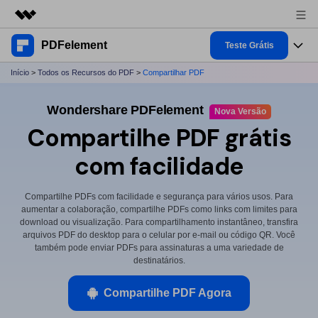
PDFelement
Produtos em destaque
Teste Grátis
Criatividade digital com IA generativa
Início
>
Todos os Recursos do PDF
>
Compartilhar PDF
Produtos
Negócios
Utilitários
Wondershare PDFelement
Visão geral
Desktop
Nova Versão
Recursos
Sobre nós
Compartilhe PDF grátis
Soluções
PDFelement para Windows
Ferramentas de PDF
Soluções & Suporte
Sala de imprensa
com facilidade
PDFelement para Mac
Ler PDF
Tópicos Quentes
Negócios
Loja
Compartilhe PDFs com facilidade e segurança para vários usos. Para
Anotar PDF
Lista dos melhores
aumentar a colaboração, compartilhe PDFs como links com limites para
download ou visualização. Para compartilhamento instantâneo, transfira
Suporte
1-10 Usuários
Aplicação Móvel
Entrar
Compre Agora
Criar PDF
arquivos PDF do desktop para o celular por e-mail ou código QR. Você
Como fazer
também pode enviar PDFs para assinaturas a uma variedade de
PDFelement para iPhone/iPad
destinatários.
Combinar PDF
Software para Mac
10+ Usuários
search
PDFelement para Android
Dicas de OCR PDF
Imprimir PDF
Compartilhe PDF Agora
Dicas de assinar PDF
PDF Online