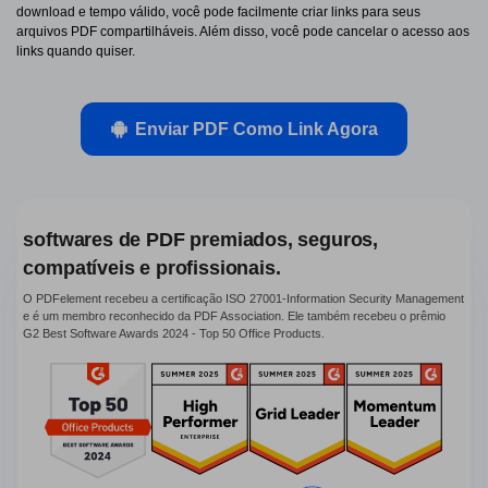
PDFelement para Android
download e tempo válido, você pode facilmente criar links para seus
arquivos PDF compartilháveis. Além disso, você pode cancelar o acesso aos
Conversar com Documento
Vídeos Tutoriais
links quando quiser.
Gerador de imagens com IA
Suporte
Enviar PDF Como Link Agora
Contatar Suporte
Todos os recursos do PDF
Especificações Técnicas
Novidades
softwares de PDF premiados, seguros,
Central de Downloads
compatíveis e profissionais.
Atualizar para o PDFelement 12
O PDFelement recebeu a certificação ISO 27001-Information Security Management
e é um membro reconhecido da PDF Association. Ele também recebeu o prêmio
G2 Best Software Awards 2024 - Top 50 Office Products.