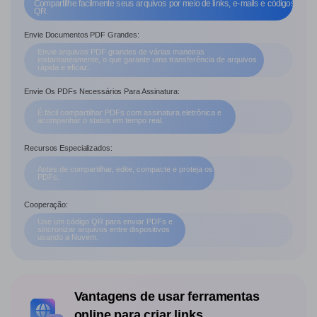
Compartilhe facilmente seus arquivos por meio de links, e-mails e códigos
QR.
Envie Documentos PDF Grandes:
Envie arquivos PDF grandes de várias maneiras
instantaneamente, o que garante uma transferência de arquivos
rápida e eficaz.
Envie Os PDFs Necessários Para Assinatura:
É fácil compartilhar PDFs com assinatura eletrônica e
acompanhar
o status em tempo real.
Recursos Especializados:
Antes de compartilhar, edite, compacte e proteja os
PDFs.
Cooperação:
Use um código QR para enviar PDFs e
sincronizar arquivos entre dispositivos
usando a Nuvem.
Vantagens de usar ferramentas
online para criar links