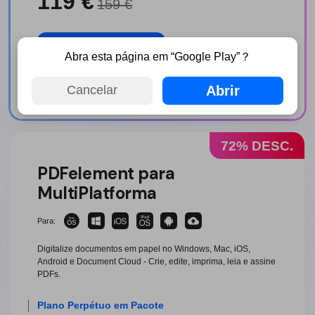
119 €
159 €
Ganhe Desconto
Abra esta página em “Google Play”？
Baixe Grátis >
Abrir
Cancelar
72% DESC.
PDFelement para
MultiPlatforma
Para:
Digitalize documentos em papel no Windows, Mac, iOS,
Android e Document Cloud - Crie, edite, imprima, leia e assine
PDFs.
Plano Perpétuo em Pacote