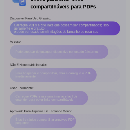
compartilháveis para PDFs
Disponível Para Uso Gratuito:
Carregue PDFs e crie links que possam ser compartilhados; isso
geralmente é gratuito
e pode ser usado sem limitações de tamanho ou recursos.
Acesso:
Pode acessar de qualquer dispositivo conectado à internet.
Não É Necessário Instalar:
Para hospedar e compartilhar, abra e carregue o PDF
imediatamente.
Usar Facilmente:
Carregue PDFs e use uma interface fácil de
entender para obter links compartilháveis.
Aprovado Para Arquivos De Tamanho Menor
É fácil e rápido compartilhar arquivos PDF
pequenos.