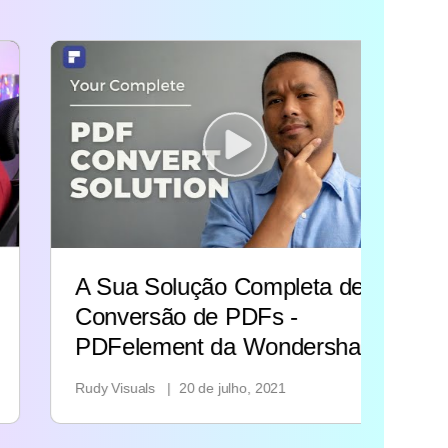
A Sua Solução Completa de
Me
Conversão de PDFs -
20
PDFelement da Wondershare
Tech
Rudy Visuals
|
20 de julho, 2021