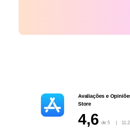
Avaliações e Opiniõe
Store
4,6
de 5
|
11.