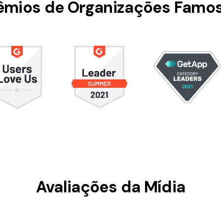
êmios de Organizações Famo
Ver todos os produtos
Avaliações da Mídia