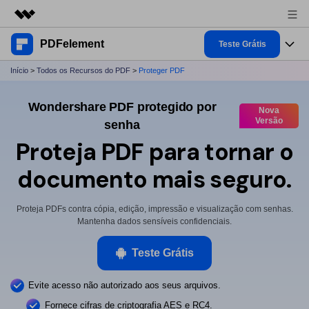
PDFelement
Produtos em destaque
Teste Grátis
Criatividade digital com IA generativa
Início
>
Todos os Recursos do PDF
>
Proteger PDF
Produtos
Negócios
Utilitários
Wondershare PDF protegido por
Visão geral
Desktop
Nova
Recursos
Sobre nós
Versão
senha
Soluções
PDFelement para Windows
Proteja PDF para tornar
o
Ferramentas de PDF
Soluções & Suporte
Sala de imprensa
PDFelement para Mac
documento mais seguro.
Ler PDF
Tópicos Quentes
Negócios
Loja
Anotar PDF
Lista dos melhores
Proteja PDFs contra cópia, edição, impressão e visualização com senhas.
Suporte
1-10 Usuários
Aplicação Móvel
Mantenha dados sensíveis confidenciais.
Entrar
Compre Agora
Criar PDF
Como fazer
PDFelement para iPhone/iPad
Teste Grátis
Combinar PDF
Software para Mac
10+ Usuários
search
PDFelement para Android
Dicas de OCR PDF
Imprimir PDF
Evite acesso não autorizado
aos seus arquivos.
Fornece cifras de
criptografia AES e RC4.
Dicas de assinar PDF
PDF Online