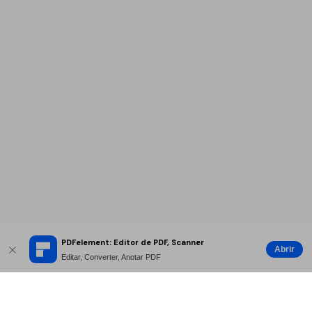
PDFelement: Editor de PDF, Scanner
Abrir
Editar, Converter, Anotar PDF