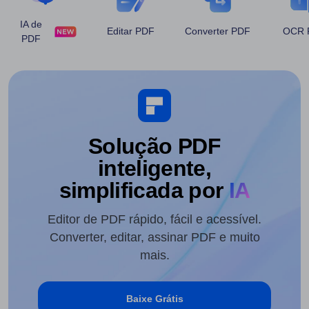
IA de
Editar PDF
Converter PDF
OCR 
PDF
Solução PDF
inteligente,
simplificada por
IA
Editor de PDF rápido, fácil e acessível.
Converter, editar, assinar PDF e muito
mais.
Baixe Grátis