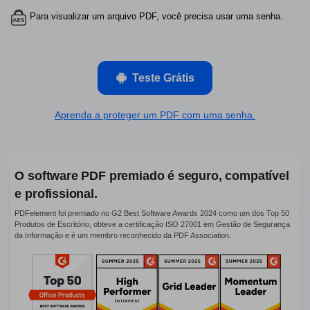
PDFelement para Android
Para visualizar um arquivo PDF, você precisa usar uma senha.
Conversar com Documento
Vídeos Tutoriais
Gerador de imagens com IA
Suporte
Teste Grátis
Contatar Suporte
Todos os recursos do PDF
Especificações Técnicas
Aprenda a proteger um PDF com uma senha.
Novidades
Central de Downloads
O software PDF premiado é seguro, compatível
Atualizar para o PDFelement 12
e profissional.
PDFelement foi premiado no G2 Best Software Awards 2024 como um dos Top 50
Produtos de Escritório, obteve a certificação ISO 27001 em Gestão de Segurança
da Informação e é um membro reconhecido da PDF Association.