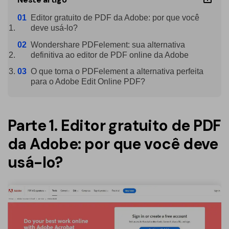
PDFelement para Android
Conversar com Documento
Editor gratuito de PDF da Adobe: por que você
Vídeos Tutoriais
deve usá-lo?
Gerador de imagens com IA
Suporte
Wondershare PDFelement: sua alternativa
definitiva ao editor de PDF online da Adobe
Contatar Suporte
Todos os recursos do PDF
O que torna o PDFelement a alternativa perfeita
para o Adobe Edit Online PDF?
Especificações Técnicas
Novidades
Parte 1. Editor gratuito de PDF
Central de Downloads
da Adobe: por que você deve
Atualizar para o PDFelement 12
usá-lo?