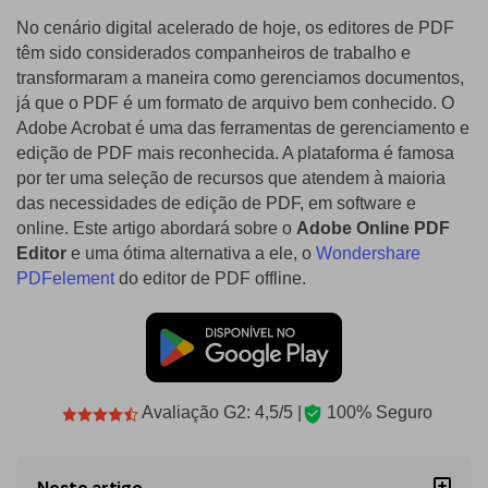
No cenário digital acelerado de hoje, os editores de PDF
PDF Protegido por Senha
Publicação
têm sido considerados companheiros de trabalho e
transformaram a maneira como gerenciamos documentos,
Compartilhar PDF
Freelancer
já que o PDF é um formato de arquivo bem conhecido. O
Avaliações & Prêmios
Adobe Acrobat é uma das ferramentas de gerenciamento e
IA de PDF
edição de PDF mais reconhecida. A plataforma é famosa
Histórias de clientes
Chat com PDF
Novo PDFelement：
Mais inteligente,
por ter uma seleção de recursos que atendem à maioria
das necessidades de edição de PDF, em software e
Avaliações de clientes
rápido e fácil
Resumidor de PDF com IA
online. Este artigo abordará sobre o
Adobe Online PDF
Prêmios G2
Do poder da IA às ferramentas em massa – o novo
Editor
e uma ótima alternativa a ele, o
Wondershare
Tradutor de PDF com IA
PDFelement torna qualquer tarefa em PDF simples e rápida.
PDFelement
do editor de PDF offline.
Comparação de software PDF
Baixe Grátis
Verificador Gramatical com IA
Guia do usuário
Conversar com Imagem
PDFelement para Windows
Detectar Conteúdo de IA
PDFelement para Mac
Avaliação G2: 4,5/5 |
100% Seguro
Reescrever PDF com IA
PDFelement para iOS
Explicar PDF com IA
Neste artigo