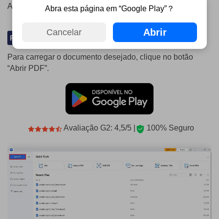
Abra o Wondershare PDFelement no seu computador.
Abra esta página em “Google Play”？
Abrir
Cancelar
PASSO 2
Para carregar o documento desejado, clique no botão
“Abrir PDF”.
Avaliação G2: 4,5/5 |
100% Seguro