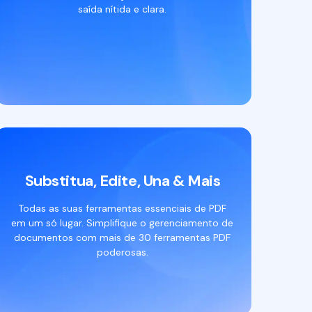
saída nítida e clara.
Substitua, Edite, Una & Mais
Todas as suas ferramentas essenciais de PDF
em um só lugar. Simplifique o gerenciamento de
documentos com mais de 30 ferramentas PDF
poderosas.