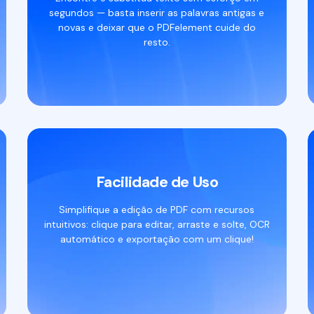
segundos — basta inserir as palavras antigas e
novas e deixar que o PDFelement cuide do
resto.
Facilidade de Uso
Simplifique a edição de PDF com recursos
intuitivos: clique para editar, arraste e solte, OCR
automático e exportação com um clique!