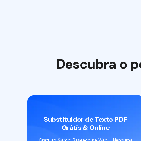
Descubra o po
Substituidor de Texto PDF
Grátis & Online
Gratuito &amp; Baseado na Web – Nenhuma