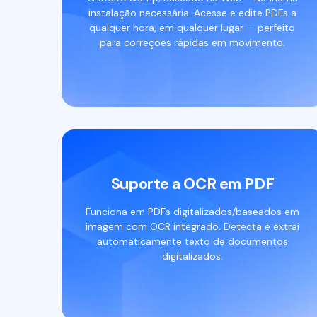
instalação necessária. Acesse e edite PDFs a
qualquer hora, em qualquer lugar — perfeito
para correções rápidas em movimento.
Suporte a OCR em PDF
Funciona em PDFs digitalizados/baseados em
imagem com OCR integrado. Detecta e extrai
automaticamente texto de documentos
digitalizados.