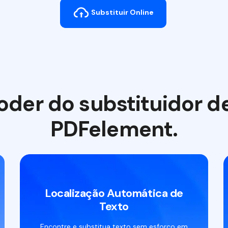
Substituir Online
der do substituidor d
PDFelement.
Localização Automática de
Texto
Encontre e substitua texto sem esforço em