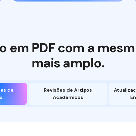
xto em PDF com a mesma
mais amplo.
das de
Revisões de Artigos
Atualiza
s
Acadêmicos
Em