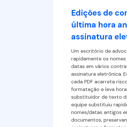
Edições de co
última hora a
assinatura ele
Um escritório de advoc
rências
rapidamente os nomes d
 antes
datas em vários contra
US$ 20
assinatura eletrônica.
tivemos
feitos!
cada PDF acarreta risc
formatação e leva hor
keting
substituidor de texto 
equipe substituiu rapi
nomes/datas antigos e
documentos, preservand