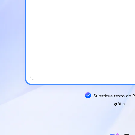
PDF para
HTML
Substitua texto do P
grátis