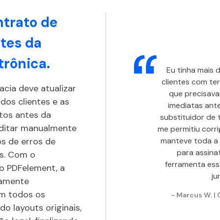
ntrato de
ntes da
trônica.
Eu tinha mais 
clientes com te
acia deve atualizar
que precisava
os clientes e as
imediatas ante
tos antes da
substituidor de
 Editar manualmente
me permitiu corri
os de erros de
manteve toda a 
para assinat
as. Com o
ferramenta ess
do PDFelement, a
ju
damente
m todos os
- Marcus W. | 
o layouts originais,