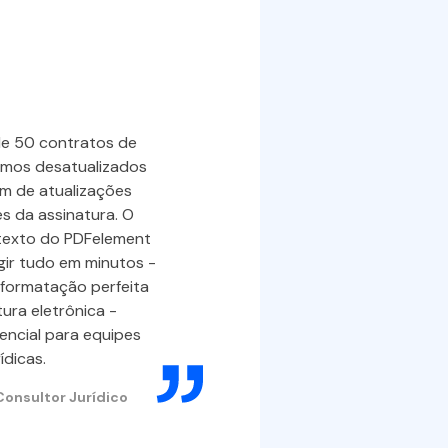
Corrig
de ter
tese e
de 50 contratos de
rmos desatualizados
Um estuda
m de atualizações
erros de te
s da assinatura. O
"método") 
 texto do PDFelement
horas antes
gir tudo em minutos -
texto do P
formatação perfeita
ura eletrônica -
erros inst
encial para equipes
citações e
rídicas.
submissão.
Consultor Jurídico