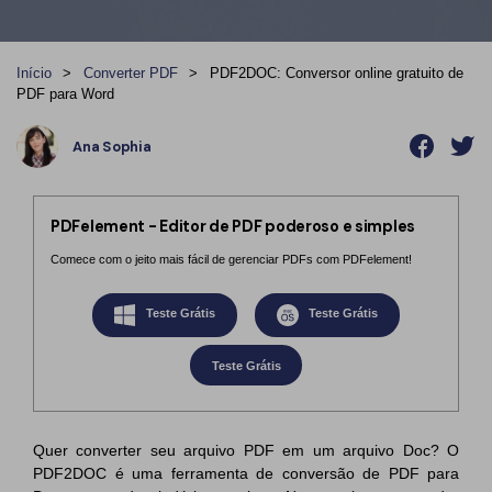
Converter PDF
Editar PDF como o Word
PDF para Word
Editar PDF
Início
>
Converter PDF
>
PDF2DOC: Conversor online gratuito de
Dicas de negócios
Comprimir PDF
Comprimir PDF
PDF para Word
Conhecimento de PDF
Juntar PDF
Organizar PDF
Ana Sophia
Encontre mais tópicos
Word para PDF
Cortar PDF
Leitor de PDF com IA
Formulário PDF
Soluções de PDF para
PDFelement - Editor de PDF poderoso e simples
Comece com o jeito mais fácil de gerenciar PDFs com PDFelement!
Assinar PDF
Educação
Mais ferramentas online
PDF em Lote
Serviço de TI
Teste Grátis
Teste Grátis
Cloud
Assinar Legalmente
Jurídico
Teste Grátis
PDFelement Cloud
Redigir Inteligente
Saúde
PDF OCR
Financeiro
Quer converter seu arquivo PDF em um arquivo Doc? O
PDF2DOC é uma ferramenta de conversão de PDF para
Extrair Dados em PDF
Governo