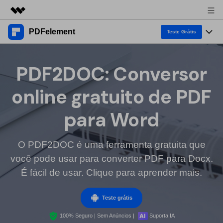
PDFelement
Produtos em destaque
Teste Grátis
Criatividade digital com IA generativa
Produtos
Negócios
Utilitários
PDF2DOC: Conversor
Visão geral
Desktop
Recursos
Sobre nós
online gratuito de PDF
Soluções
PDFelement para Windows
Ferramentas de PDF
Soluções & Suporte
Sala de imprensa
para Word
PDFelement para Mac
Ler PDF
Tópicos Quentes
Negócios
Loja
Anotar PDF
O PDF2DOC é uma ferramenta gratuita que
Lista dos melhores
Suporte
você pode usar para converter PDF para Docx.
1-10 Usuários
Aplicação Móvel
Entrar
Compre Agora
Criar PDF
Como fazer
É fácil de usar. Clique para aprender mais.
PDFelement para iPhone/iPad
Combinar PDF
Software para Mac
10+ Usuários
search
Teste grátis
PDFelement para Android
Dicas de OCR PDF
Imprimir PDF
100% Seguro | Sem Anúncios |
Suporta IA
Dicas de assinar PDF
PDF Online