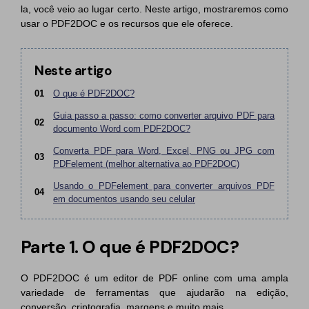
PDFelement para Android
la, você veio ao lugar certo. Neste artigo, mostraremos como
Conversar com Documento
usar o PDF2DOC e os recursos que ele oferece.
Vídeos Tutoriais
Gerador de imagens com IA
Suporte
Neste artigo
Contatar Suporte
Todos os recursos do PDF
01
O que é PDF2DOC?
Especificações Técnicas
Guia passo a passo: como converter arquivo PDF para
02
documento Word com PDF2DOC?
Novidades
Converta PDF para Word, Excel, PNG ou JPG com
03
Central de Downloads
PDFelement (melhor alternativa ao PDF2DOC)
Usando o PDFelement para converter arquivos PDF
Atualizar para o PDFelement 12
04
em documentos usando seu celular
Parte 1. O que é PDF2DOC?
O PDF2DOC é um editor de PDF online com uma ampla
variedade de ferramentas que ajudarão na edição,
conversão, criptografia, margens e muito mais.