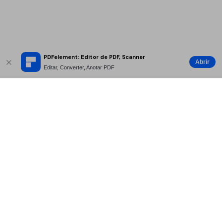
PDFelement: Editor de PDF, Scanner
Abrir
Editar, Converter, Anotar PDF
Produtos Maravilhosos
Wondershare
Explore IA
Centro de Ajuda