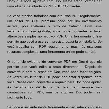
Docx que pode ajudá-lo com isso. Neste artigo, vamos dar
uma olhada detalhada no PDF2DOC Converter.
PDF Protegido por Senha
Publicação
Se você precisa trabalhar com arquivos PDF regularmente,
Compartilhar PDF
Freelancer
um editor de PDF premium pode ser um investimento
incrível, pois acelerará o fluxo de trabalho. Com uma
Avaliações & Prêmios
IA de PDF
ferramenta online gratuita, você pode converter e fazer
alterações simples no arquivo PDF. Uma ferramenta online
Histórias de clientes
Chat com PDF
Novo PDFelement：
Mais inteligente,
permite que você a use sem precisar baixá-la e instalá-la. Se
Avaliações de clientes
rápido e fácil
você trabalha com PDF regularmente, mas não usa seus
Resumidor de PDF com IA
recursos complexos, uma ferramenta online pode ser útil.
Prêmios G2
Do poder da IA às ferramentas em massa – o novo
Tradutor de PDF com IA
PDFelement torna qualquer tarefa em PDF simples e rápida.
O benefício evidente de converter PDF em Doc é que ele
Comparação de software PDF
permite que você edite o texto diretamente. Depois de
Baixe Grátis
Verificador Gramatical com IA
convertê-lo com sucesso em Doc, você pode fazer edições.
Guia do usuário
Às vezes, um leitor de PDF pode não estar disponível para
Conversar com Imagem
você. Nesse caso, converter o arquivo para Doc pode ajudar.
PDFelement para Windows
As ferramentas de leitura de tela nem sempre são
Detectar Conteúdo de IA
PDFelement para Mac
compatíveis com PDF, mas os arquivos Doc podem ser
Reescrever PDF com IA
facilmente lidos.
PDFelement para iOS
Explicar PDF com IA
Se você é iniciante nesta ferramenta e não sabe como usá-