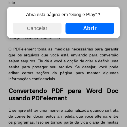
lote.
O PDFelement se esforçou muito para tornar todo o
Abra esta página em “Google Play”？
processo de edição muito mais fácil. Para usar o
Processamento em Lote, você deve escolher a opção PDF
Abrir
Cancelar
em Lote na página inicial e selecionar os vários arquivos que
deseja converter sem limites.
O PDFelement toma as medidas necessárias para garantir
que os arquivos que você está enviando para conversão
sejam seguros. Ele dá a você a opção de criar e definir uma
senha para proteger seu arquivo. Se desejar, você pode
editar certas seções da página para manter algumas
informações confidenciais.
Convertendo PDF para Word Doc
usando PDFelement
É sempre útil ter uma maneira automatizada quando se trata
de converter documentos à medida que você alterna entre
os programas. Isso se tornou parte da vida diária de muitas