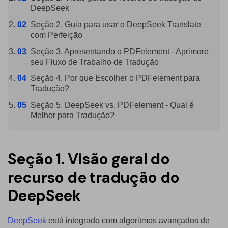
PDFelement para Android
DeepSeek
Conversar com Documento
Vídeos Tutoriais
Seção 2. Guia para usar o DeepSeek Translate
com Perfeição
Gerador de imagens com IA
Suporte
Seção 3. Apresentando o PDFelement - Aprimore
seu Fluxo de Trabalho de Tradução
Contatar Suporte
Todos os recursos do PDF
Seção 4. Por que Escolher o PDFelement para
Especificações Técnicas
Tradução?
Novidades
Seção 5. DeepSeek vs. PDFelement - Qual é
Melhor para Tradução?
Central de Downloads
Atualizar para o PDFelement 12
Seção 1. Visão geral do
recurso de tradução do
DeepSeek
DeepSeek
está integrado com algoritmos avançados de