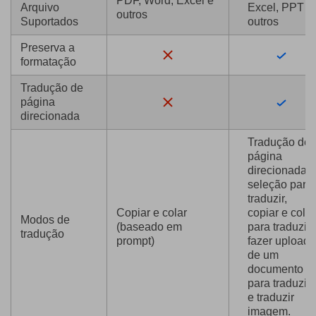
PDF, Word, Excel e
Arquivo
Excel, PPT e
outros
Suportados
outros
Preserva a
formatação
Tradução de
página
direcionada
Tradução de
página
direcionada,
seleção para
traduzir,
Copiar e colar
copiar e colar
Modos de
(baseado em
para traduzir,
tradução
prompt)
fazer upload
de um
documento
para traduzir
e traduzir
imagem.