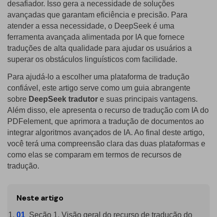
desafiador. Isso gera a necessidade de soluções
avançadas que garantam eficiência e precisão. Para
PDF Protegido por Senha
Publicação
atender a essa necessidade, o DeepSeek é uma
Compartilhar PDF
Freelancer
ferramenta avançada alimentada por IA que fornece
traduções de alta qualidade para ajudar os usuários a
Avaliações & Prêmios
IA de PDF
superar os obstáculos linguísticos com facilidade.
Histórias de clientes
Para ajudá-lo a escolher uma plataforma de tradução
Chat com PDF
Novo PDFelement：
Mais inteligente,
confiável, este artigo serve como um guia abrangente
Avaliações de clientes
rápido e fácil
Resumidor de PDF com IA
sobre
DeepSeek tradutor
e suas principais vantagens.
Prêmios G2
Do poder da IA às ferramentas em massa – o novo
Além disso, ele apresenta o recurso de tradução com IA do
Tradutor de PDF com IA
PDFelement torna qualquer tarefa em PDF simples e rápida.
PDFelement, que aprimora a tradução de documentos ao
Comparação de software PDF
integrar algoritmos avançados de IA. Ao final deste artigo,
Baixe Grátis
Verificador Gramatical com IA
você terá uma compreensão clara das duas plataformas e
Guia do usuário
Conversar com Imagem
como elas se comparam em termos de recursos de
PDFelement para Windows
tradução.
Detectar Conteúdo de IA
PDFelement para Mac
Reescrever PDF com IA
Neste artigo
PDFelement para iOS
Explicar PDF com IA
Seção 1. Visão geral do recurso de tradução do