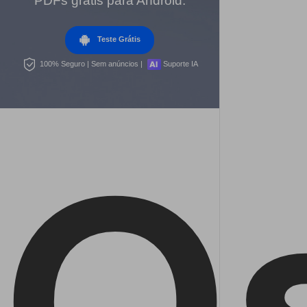
PDFs grátis para Android.
Dicas de assinar PDF
PDF para Word
Editar PDF
Editar PDF como o Word
Teste Grátis
Comprimir PDF
Comprimir PDF
Dicas de negócios
100% Seguro | Sem anúncios |
Suporte IA
Juntar PDF
Organizar PDF
Conhecimento de PDF
Word para PDF
Cortar PDF
O
Leitor de PDF com IA
Encontre mais tópicos
Formulário PDF
Mais ferramentas online
Soluções de PDF para
Assinar PDF
Educação
PDF em Lote
Cloud
Serviço de TI
Assinar Legalmente
PDFelement Cloud
Jurídico
Redigir Inteligente
Saúde
PDF OCR
Financeiro