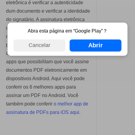
eletrônica é verificar a autenticidade
dum documento e verificar a identidade
do signatário. A assinatura eletrônica
de documentos está se tornando fácil
Abra esta página em “Google Play”？
de implementar em smartphones de
Abrir
ponta com o uso de canetas stylus,
Cancelar
como no Galaxy Note 5. Há alguns
apps que possibilitam que você assine
documentos PDF eletronicamente em
dispositivos Android. Aqui você pode
conferir os 6 melhores apps para
assinar um PDF no Android. Você
também pode conferir
o melhor app de
assinatura de PDFs para iOS aqui.