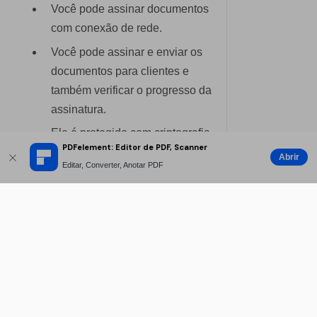
Você pode assinar documentos
com conexão de rede.
Você pode assinar e enviar os
documentos para clientes e
também verificar o progresso da
assinatura.
Ele é protegido com criptografia
PDFelement: Editor de PDF, Scanner
de alta qualidade e permite
Abrir
Editar, Converter, Anotar PDF
assinaturas legalmente
vinculativas.
Contras：
Ele tem um limite de dez
documentos, depois cobra uma
taxa de 25USD por mês.