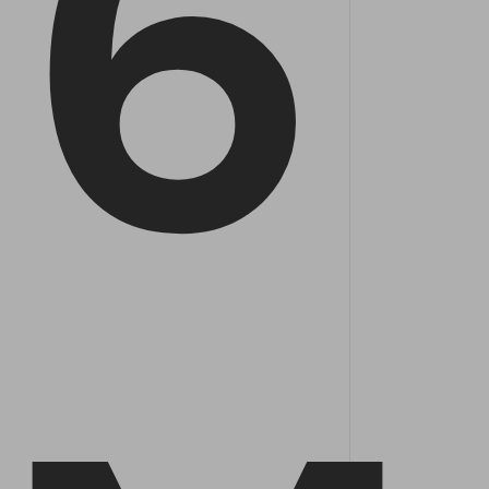
6
Explicar PDF com IA
PDFelement para iOS
Conversar com Documento
PDFelement para Android
Gerador de imagens com IA
Vídeos Tutoriais
Suporte
Todos os recursos do PDF
Contatar Suporte
Especificações Técnicas
Novidades
Central de Downloads
Atualizar para o PDFelement 12