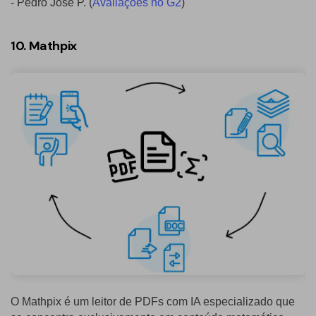
- Pedro Jose P. (
Avaliações no G2
)
10. Mathpix
O Mathpix é um leitor de PDFs com IA especializado que