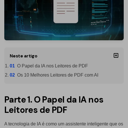
PDFelement para Android
Conversar com Documento
Vídeos Tutoriais
Gerador de imagens com IA
Suporte
Contatar Suporte
Todos os recursos do PDF
Especificações Técnicas
Neste artigo
Novidades
O Papel da IA nos Leitores de PDF
Central de Downloads
Os 10 Melhores Leitores de PDF com AI
Atualizar para o PDFelement 12
Parte 1. O Papel da IA nos
Leitores de PDF
A tecnologia de IA é como um assistente inteligente que os