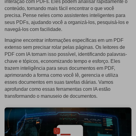
interação com PDFs. Eles podem analisar rapidamente o
conteúdo, tornando mais fácil encontrar o que você
PDF Protegido por Senha
Publicação
precisa. Pense neles como assistentes inteligentes para
Compartilhar PDF
seus PDFs, ajudando você a organizá-los, pesquisá-los e
Freelancer
navegá-los com facilidade.
Avaliações & Prêmios
IA de PDF
Imagine encontrar informações específicas em um PDF
Histórias de clientes
extenso sem precisar rolar pelas páginas. Os leitores de
Chat com PDF
Novo PDFelement：
Mais inteligente,
PDF com IA tornam isso possível, identificando palavras-
Avaliações de clientes
rápido e fácil
Resumidor de PDF com IA
chave e tópicos, economizando tempo e esforço. Eles
trazem inteligência para seus documentos em PDF,
Prêmios G2
Do poder da IA às ferramentas em massa – o novo
Tradutor de PDF com IA
aprimorando a forma como você lê, gerencia e utiliza
PDFelement torna qualquer tarefa em PDF simples e rápida.
Comparação de software PDF
esses documentos em suas tarefas diárias. Vamos
Baixe Grátis
Verificador Gramatical com IA
aprofundar como essas ferramentas com IA estão
Guia do usuário
transformando o manuseio de documentos.
Conversar com Imagem
PDFelement para Windows
Detectar Conteúdo de IA
PDFelement para Mac
Reescrever PDF com IA
PDFelement para iOS
Explicar PDF com IA