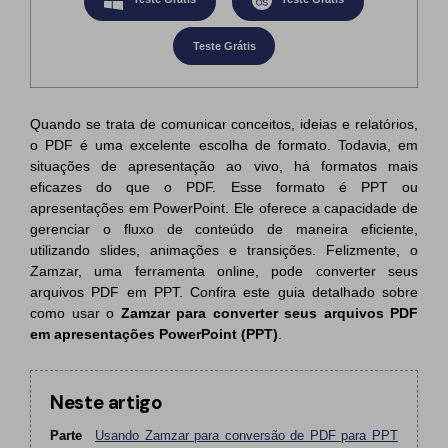
PDF Protegido por Senha
Publicação
Teste Grátis
Compartilhar PDF
Freelancer
Avaliações & Prêmios
IA de PDF
Quando se trata de comunicar conceitos, ideias e relatórios,
o PDF é uma excelente escolha de formato. Todavia, em
Histórias de clientes
Chat com PDF
Novo PDFelement：
Mais inteligente,
situações de apresentação ao vivo, há formatos mais
eficazes do que o PDF. Esse formato é PPT ou
Avaliações de clientes
rápido e fácil
Resumidor de PDF com IA
apresentações em PowerPoint. Ele oferece a capacidade de
Prêmios G2
Do poder da IA às ferramentas em massa – o novo
gerenciar o fluxo de conteúdo de maneira eficiente,
Tradutor de PDF com IA
PDFelement torna qualquer tarefa em PDF simples e rápida.
utilizando slides, animações e transições. Felizmente, o
Comparação de software PDF
Zamzar, uma ferramenta online, pode converter seus
Baixe Grátis
Verificador Gramatical com IA
arquivos PDF em PPT. Confira este guia detalhado sobre
Guia do usuário
como usar o
Zamzar para converter seus arquivos PDF
Conversar com Imagem
em apresentações PowerPoint (PPT)
.
PDFelement para Windows
Detectar Conteúdo de IA
PDFelement para Mac
Neste artigo
Reescrever PDF com IA
PDFelement para iOS
Parte
Usando Zamzar para conversão de PDF para PPT
Explicar PDF com IA