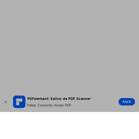
PDFelement: Editor de PDF, Scanner
Abrir
Editar, Converter, Anotar PDF
Produtos Maravilhosos