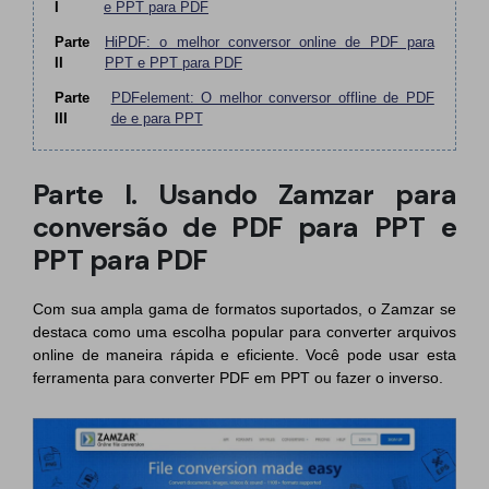
PDFelement para Android
I
e PPT para PDF
Conversar com Documento
Parte
HiPDF: o melhor conversor online de PDF para
Vídeos Tutoriais
II
PPT e PPT para PDF
Gerador de imagens com IA
Suporte
Parte
PDFelement: O melhor conversor offline de PDF
III
de e para PPT
Contatar Suporte
Todos os recursos do PDF
Especificações Técnicas
Parte I. Usando Zamzar para
Novidades
conversão de PDF para PPT e
PPT para PDF
Central de Downloads
Atualizar para o PDFelement 12
Com sua ampla gama de formatos suportados, o Zamzar se
destaca como uma escolha popular para converter arquivos
online de maneira rápida e eficiente. Você pode usar esta
ferramenta para converter PDF em PPT ou fazer o inverso.