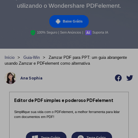
Converter PDF
utilizando o Wondershare PDFelement.
Editar PDF como o Word
PDF para Word
Editar PDF
Dicas de negócios
Baixe Grátis
Comprimir PDF
Comprimir PDF
Conhecimento de PDF
100% Seguro | Sem Anúncios |
Suporta IA
Juntar PDF
Organizar PDF
Encontre mais tópicos
Word para PDF
Cortar PDF
Início
>
Guia-Win
>
Zamzar PDF para PPT: um guia abrangente
Leitor de PDF com IA
Formulário PDF
Soluções de PDF para
usando Zamzar e PDFelement como alternativa
Assinar PDF
Educação
Mais ferramentas online
Ana Sophia
PDF em Lote
Serviço de TI
Cloud
Assinar Legalmente
Jurídico
Editor de PDF simples e poderoso PDFelement
PDFelement Cloud
Redigir Inteligente
Saúde
Simplifique sua vida com o PDFelement, a melhor ferramenta para lidar
com documentos em PDF!
PDF OCR
Financeiro
Extrair Dados em PDF
Governo
Teste Grátis
Teste Grátis