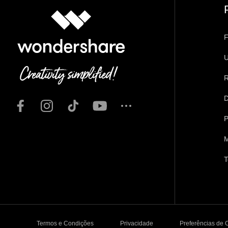
F
U
R
D
P
M
T
Termos e Condições
Privacidade
Preferências de 