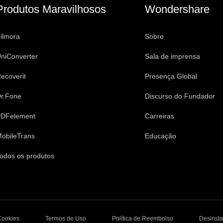
Produtos Maravilhosos
Wondershare
ilmora
Sobre
niConverter
Sala de imprensa
ecoverit
Presença Global
r.Fone
Discurso do Fundador
DFelement
Carreiras
obileTrans
Educação
odos os produtos
Cookies
Termos de Uso
Política de Reembolso
Desinsta