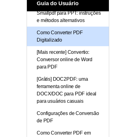
Todos os recursos do PDF
Guia do Usuário
Publicação
Conversão de PDF em
Conhecimento de PDF
Smallpdf para PPT: instruções
Freelancer
e métodos alternativos
Encontre mais tópicos
Como Converter PDF
Digitalizado
[Mais recente] Convertio:
Conversor online de Word
para PDF
[Grátis] DOC2PDF: uma
ferramenta online de
DOCX/DOC para PDF ideal
para usuários casuais
Configurações de Conversão
de PDF
Como Converter PDF em