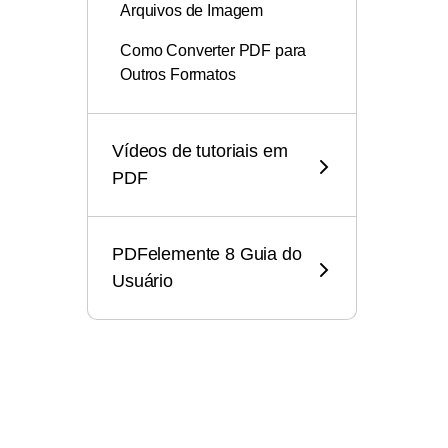
Arquivos de Imagem
Como Converter PDF para
Outros Formatos
Como Converter PDF para
PDF/A
Vídeos de tutoriais em
PDF
Como Converter PDF em Lote
Como converter PDF em um
PDF baseado em imagem
PDFelemente 8 Guia do
Usuário
Conheça 6 excelentes
conversores de EPUB
imperdíveis
O guia definitivo para importar
PDFs para o AutoCAD
Guia Passo-a-Passo: Como