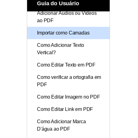
Qualidade
Todos os recursos do PDF
Guia do Usuário
Publicação
Conhecimento de PDF
Adicionar Áudios ou Vídeos
Freelancer
ao PDF
Encontre mais tópicos
Importar como Camadas
Como Adicionar Texto
Vertical?
Como Editar Texto em PDF
Como verificar a ortografia em
PDF
Como Editar Imagem no PDF
Como Editar Link em PDF
Como Adicionar Marca
D'água ao PDF