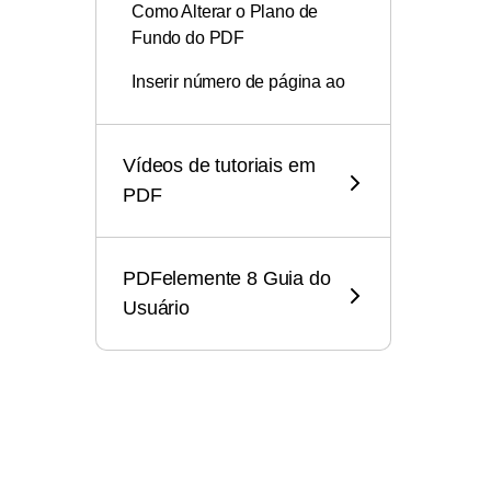
Como Alterar o Plano de
Fundo do PDF
Inserir número de página ao
PDF
Como Adicionar Cabeçalho
Vídeos de tutoriais em
ou Rodapé ao PDF
PDF
Como Você Pode Inserir
Imagens num PDF de Forma
Rápida e Fácil
PDFelemente 8 Guia do
Usuário
Como Adicionar Número de
Bates ao PDF
Anotar arquivo PDF
Abrir PDF