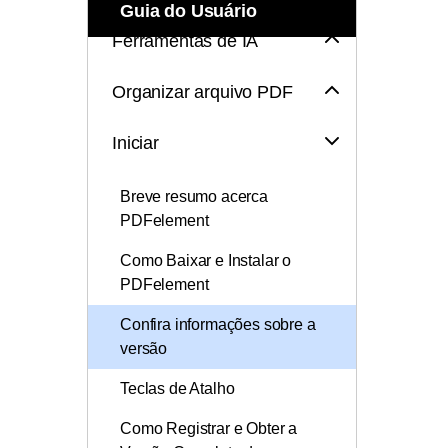
Todos os recursos do PDF
Guia do Usuário
Publicação
Ferramentas de IA
Conhecimento de PDF
Freelancer
Organizar arquivo PDF
Encontre mais tópicos
Iniciar
Breve resumo acerca
PDFelement
Como Baixar e Instalar o
PDFelement
Confira informações sobre a
versão
Teclas de Atalho
Como Registrar e Obter a