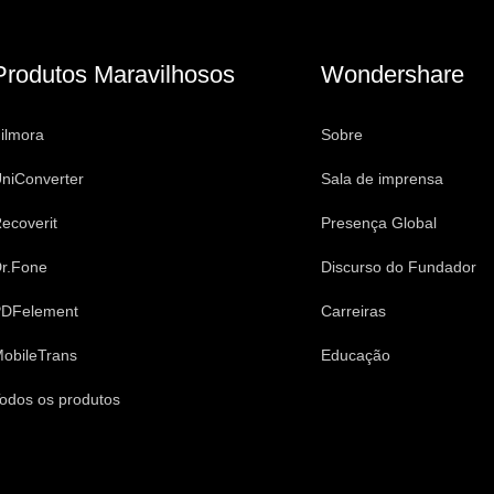
Produtos Maravilhosos
Wondershare
ilmora
Sobre
niConverter
Sala de imprensa
ecoverit
Presença Global
r.Fone
Discurso do Fundador
DFelement
Carreiras
obileTrans
Educação
odos os produtos