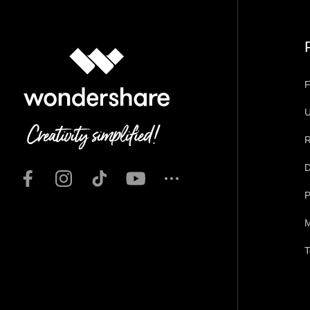
F
U
R
D
P
M
T