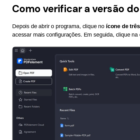
Ver todos os produtos
Como verificar a versão d
Depois de abrir o programa, clique no
ícone de trê
acessar mais configurações. Em seguida, clique n