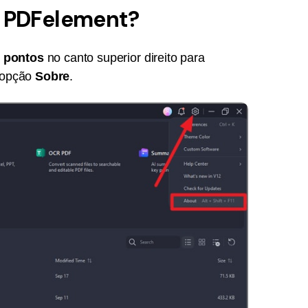
o PDFelement?
s pontos
no canto superior direito para
a opção
Sobre
.