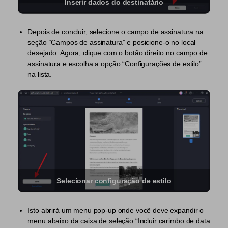
PDFelement para Android
Inserir dados do destinatário
Conversar com Documento
Vídeos Tutoriais
Depois de concluir, selecione o campo de assinatura na
Gerador de imagens com IA
seção “Campos de assinatura” e posicione-o no local
Suporte
desejado. Agora, clique com o botão direito no campo de
Contatar Suporte
assinatura e escolha a opção “Configurações de estilo”
Todos os recursos do PDF
na lista.
Especificações Técnicas
Novidades
Central de Downloads
Atualizar para o PDFelement 12
Selecionar configuração de estilo
Isto abrirá um menu pop-up onde você deve expandir o
menu abaixo da caixa de seleção “Incluir carimbo de data