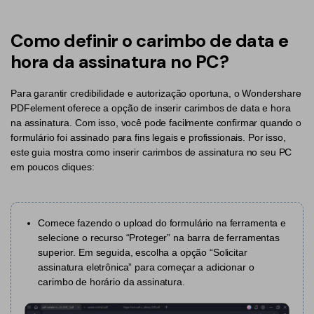
Converter PDF
Editar PDF como o Word
PDF para Word
Editar PDF
Como definir o carimbo de data e
Dicas de negócios
Comprimir PDF
Comprimir PDF
hora da assinatura no PC?
Conhecimento de PDF
Juntar PDF
Organizar PDF
Para garantir credibilidade e autorização oportuna, o Wondershare
PDFelement oferece a opção de inserir carimbos de data e hora
Encontre mais tópicos
Word para PDF
Cortar PDF
na assinatura. Com isso, você pode facilmente confirmar quando o
formulário foi assinado para fins legais e profissionais. Por isso,
Leitor de PDF com IA
Formulário PDF
Soluções de PDF para
este guia mostra como inserir carimbos de assinatura no seu PC
em poucos cliques:
Assinar PDF
Educação
Mais ferramentas online
PDF em Lote
Serviço de TI
Cloud
Comece fazendo o upload do formulário na ferramenta e
Assinar Legalmente
Jurídico
selecione o recurso “Proteger” na barra de ferramentas
PDFelement Cloud
superior. Em seguida, escolha a opção “Solicitar
Redigir Inteligente
Saúde
assinatura eletrônica” para começar a adicionar o
PDF OCR
carimbo de horário da assinatura.
Financeiro
Extrair Dados em PDF
Governo