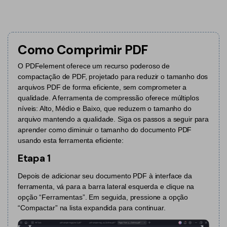
Converter PDF
Editar PDF como o Word
PDF para Word
Editar PDF
Dicas de negócios
Comprimir PDF
Comprimir PDF
Como Comprimir PDF
Conhecimento de PDF
Juntar PDF
Organizar PDF
O PDFelement oferece um recurso poderoso de
compactação de PDF, projetado para reduzir o tamanho dos
Encontre mais tópicos
Word para PDF
Cortar PDF
arquivos PDF de forma eficiente, sem comprometer a
qualidade. A ferramenta de compressão oferece múltiplos
Leitor de PDF com IA
Formulário PDF
Soluções de PDF para
níveis: Alto, Médio e Baixo, que reduzem o tamanho do
arquivo mantendo a qualidade. Siga os passos a seguir para
Assinar PDF
Educação
Mais ferramentas online
aprender como diminuir o tamanho do documento PDF
usando esta ferramenta eficiente:
PDF em Lote
Serviço de TI
Cloud
Etapa 1
Assinar Legalmente
Jurídico
PDFelement Cloud
Depois de adicionar seu documento PDF à interface da
Redigir Inteligente
Saúde
ferramenta, vá para a barra lateral esquerda e clique na
opção “Ferramentas”. Em seguida, pressione a opção
PDF OCR
Financeiro
“Compactar” na lista expandida para continuar.
Extrair Dados em PDF
Governo