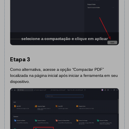
PDFelement para Android
Conversar com Documento
Vídeos Tutoriais
Gerador de imagens com IA
Suporte
Contatar Suporte
Todos os recursos do PDF
selecione a compactação e clique em aplicar
Especificações Técnicas
Novidades
Etapa 3
Central de Downloads
Como alternativa, acesse a opção “Compactar PDF”
localizada na página inicial após iniciar a ferramenta em seu
Atualizar para o PDFelement 12
dispositivo.