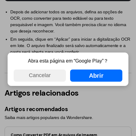
PDFelement para Android
Conversar com Documento
Depois de adicionar todos os arquivos, defina as opções de
Vídeos Tutoriais
OCR, como converter para texto editável ou para texto
Gerador de imagens com IA
pesquisável e imagem. Você também precisa clicar no idioma
Suporte
que deseja reconhecer.
Contatar Suporte
Em seguida, clique em “Aplicar” para iniciar a digitalização OCR
Todos os recursos do PDF
em lote. O arquivo finalizado será salvo automaticamente e a
Especificações Técnicas
pasta será aberta para você conferir.
Novidades
Abra esta página em “Google Play”？
Central de Downloads
Abrir
Cancelar
Atualizar para o PDFelement 12
Artigos relacionados
Artigos recomendados
Saiba mais artigos populares da Wondershare.
Como Converter PDF em Arquivos de Imagem