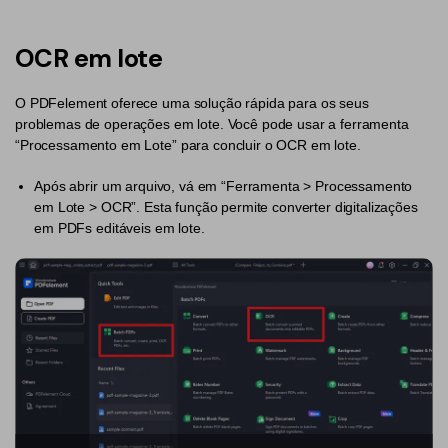
Converter PDF
Editar PDF como o Word
PDF para Word
Editar PDF
OCR em lote
Dicas de negócios
Comprimir PDF
Comprimir PDF
O PDFelement oferece uma solução rápida para os seus
Conhecimento de PDF
Juntar PDF
Organizar PDF
problemas de operações em lote. Você pode usar a ferramenta
“Processamento em Lote” para concluir o OCR em lote.
Encontre mais tópicos
Word para PDF
Cortar PDF
Após abrir um arquivo, vá em “Ferramenta > Processamento
Leitor de PDF com IA
Formulário PDF
Soluções de PDF para
em Lote > OCR”. Esta função permite converter digitalizações
em PDFs editáveis em lote.
Assinar PDF
Educação
Mais ferramentas online
PDF em Lote
Serviço de TI
Cloud
Assinar Legalmente
Jurídico
PDFelement Cloud
Redigir Inteligente
Saúde
PDF OCR
Financeiro
Extrair Dados em PDF
Governo