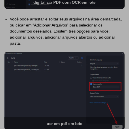
digitalizar PDF com OCR em lote
PDF Protegido por Senha
Publicação
Você pode arrastar e soltar seus arquivos na área demarcada,
Compartilhar PDF
Freelancer
ou clicar em “Adicionar Arquivos” para selecionar os
documentos desejados. Existem três opções para você:
Avaliações & Prêmios
IA de PDF
adicionar arquivos, adicionar arquivos abertos ou adicionar
pasta.
Histórias de clientes
Chat com PDF
Novo PDFelement：
Mais inteligente,
Avaliações de clientes
rápido e fácil
Resumidor de PDF com IA
Prêmios G2
Do poder da IA às ferramentas em massa – o novo
Tradutor de PDF com IA
PDFelement torna qualquer tarefa em PDF simples e rápida.
Comparação de software PDF
Baixe Grátis
Verificador Gramatical com IA
Guia do usuário
Conversar com Imagem
PDFelement para Windows
Detectar Conteúdo de IA
PDFelement para Mac
Reescrever PDF com IA
PDFelement para iOS
ocr em pdf em lote
Explicar PDF com IA