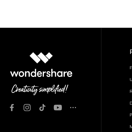
F
U
R
D
P
M