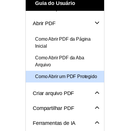
Todos os recursos do PDF
Guia do Usuário
Publicação
Anotar arquivo PDF
Conhecimento de PDF
Freelancer
Abrir PDF
Encontre mais tópicos
Como Abrir PDF da Página
Inicial
Como Abrir PDF da Aba
Arquivo
Como Abrir um PDF Protegido
Criar arquivo PDF
Compartilhar PDF
Ferramentas de IA