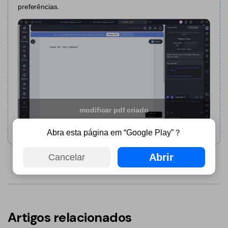
PDFelement para Android
preferências.
Conversar com Documento
Vídeos Tutoriais
Gerador de imagens com IA
Suporte
Contatar Suporte
Todos os recursos do PDF
Especificações Técnicas
Novidades
modificar pdf criado
Central de Downloads
Abra esta página em “Google Play”？
Atualizar para o PDFelement 12
Abrir
Cancelar
Artigos relacionados