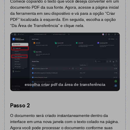
Comece copiando o texto que você deseja converter em um
documento PDF da sua fonte. Agora, acesse a página inicial
PDF Protegido por Senha
Publicação
da ferramenta em seu dispositivo e vá para a opção “Criar
PDF” localizada à esquerda. Em seguida, escolha a opção
Compartilhar PDF
Freelancer
“Da Área de Transferência” e clique nela.
Avaliações & Prêmios
IA de PDF
Histórias de clientes
Chat com PDF
Novo PDFelement：
Mais inteligente,
Avaliações de clientes
rápido e fácil
Resumidor de PDF com IA
Prêmios G2
Do poder da IA às ferramentas em massa – o novo
Tradutor de PDF com IA
PDFelement torna qualquer tarefa em PDF simples e rápida.
Comparação de software PDF
Baixe Grátis
Verificador Gramatical com IA
escolha criar pdf da área de transferência
Guia do usuário
Conversar com Imagem
PDFelement para Windows
Detectar Conteúdo de IA
Passo 2
PDFelement para Mac
O documento será criado instantaneamente dentro da
Reescrever PDF com IA
PDFelement para iOS
interface em uma nova janela com o texto colado na página.
Explicar PDF com IA
Agora você pode processar o documento conforme suas