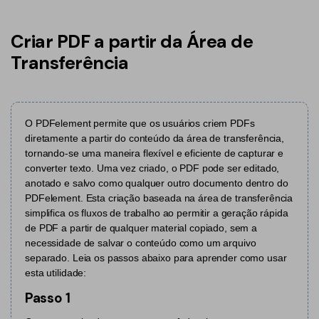
Converter PDF
Editar PDF como o Word
PDF para Word
Editar PDF
Criar PDF a partir da Área de
Dicas de negócios
Comprimir PDF
Comprimir PDF
Transferência
Conhecimento de PDF
Juntar PDF
Organizar PDF
Encontre mais tópicos
Word para PDF
Cortar PDF
O PDFelement permite que os usuários criem PDFs
diretamente a partir do conteúdo da área de transferência,
Leitor de PDF com IA
Formulário PDF
Soluções de PDF para
tornando-se uma maneira flexível e eficiente de capturar e
converter texto. Uma vez criado, o PDF pode ser editado,
Assinar PDF
Educação
Mais ferramentas online
anotado e salvo como qualquer outro documento dentro do
PDFelement. Esta criação baseada na área de transferência
PDF em Lote
Serviço de TI
simplifica os fluxos de trabalho ao permitir a geração rápida
Cloud
de PDF a partir de qualquer material copiado, sem a
Assinar Legalmente
Jurídico
necessidade de salvar o conteúdo como um arquivo
PDFelement Cloud
Redigir Inteligente
separado. Leia os passos abaixo para aprender como usar
Saúde
esta utilidade:
PDF OCR
Financeiro
Passo 1
Extrair Dados em PDF
Governo