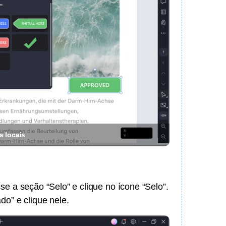
s locais
sse a seção “Selo” e clique no ícone “Selo”.
do” e clique nele.