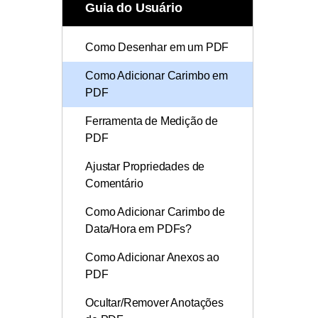
Como Colocar Marcações no
Todos os recursos do PDF
Guia do Usuário
Publicação
PDF
Conhecimento de PDF
Freelancer
Como Desenhar em um PDF
Encontre mais tópicos
Como Adicionar Carimbo em
PDF
Ferramenta de Medição de
PDF
Ajustar Propriedades de
Comentário
Como Adicionar Carimbo de
Data/Hora em PDFs?
Como Adicionar Anexos ao
PDF
Ocultar/Remover Anotações