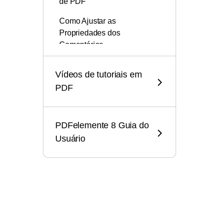
de PDF
Como Ajustar as
Propriedades dos
Comentários
Abrir PDF
Vídeos de tutoriais em
PDF
Criar arquivo PDF
Compartilhar PDF
PDFelemente 8 Guia do
Usuário
Ferramentas de IA
Organizar arquivo PDF
Iniciar