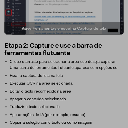
PDF Protegido por Senha
Publicação
Compartilhar PDF
Freelancer
Ative Ferramentas e escolha Captura de tela
Avaliações & Prêmios
IA de PDF
Histórias de clientes
Etapa 2: Capture e use a barra de
Chat com PDF
Novo PDFelement：
Mais inteligente,
ferramentas flutuante
Avaliações de clientes
rápido e fácil
Resumidor de PDF com IA
Clique e arraste para selecionar a área que deseja capturar.
Prêmios G2
Do poder da IA às ferramentas em massa – o novo
Uma barra de ferramentas flutuante aparece com opções de:
Tradutor de PDF com IA
PDFelement torna qualquer tarefa em PDF simples e rápida.
Comparação de software PDF
Fixar a captura de tela na tela
Baixe Grátis
Verificador Gramatical com IA
Executar OCR na área selecionada
Guia do usuário
Conversar com Imagem
Editar o texto reconhecido na área
PDFelement para Windows
Apagar o conteúdo selecionado
Detectar Conteúdo de IA
Traduzir o texto selecionado
PDFelement para Mac
Reescrever PDF com IA
Aplicar ações de IA (por exemplo, resumo)
PDFelement para iOS
Copiar a seleção como texto ou como imagem
Explicar PDF com IA