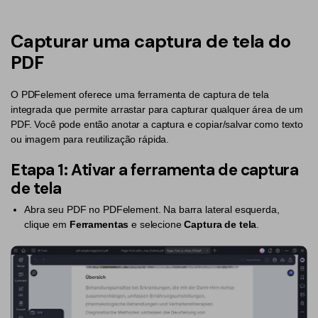
Converter PDF
Editar PDF como o Word
PDF para Word
Editar PDF
Capturar uma captura de tela do
Dicas de negócios
Comprimir PDF
Comprimir PDF
PDF
Conhecimento de PDF
Juntar PDF
Organizar PDF
O PDFelement oferece uma ferramenta de captura de tela
integrada que permite arrastar para capturar qualquer área de um
Encontre mais tópicos
Word para PDF
Cortar PDF
PDF. Você pode então anotar a captura e copiar/salvar como texto
ou imagem para reutilização rápida.
Leitor de PDF com IA
Formulário PDF
Soluções de PDF para
Etapa 1: Ativar a ferramenta de captura
Assinar PDF
Educação
Mais ferramentas online
de tela
PDF em Lote
Serviço de TI
Abra seu PDF no PDFelement. Na barra lateral esquerda,
Cloud
clique em
Ferramentas
e selecione
Captura de tela
.
Assinar Legalmente
Jurídico
PDFelement Cloud
Redigir Inteligente
Saúde
PDF OCR
Financeiro
Extrair Dados em PDF
Governo