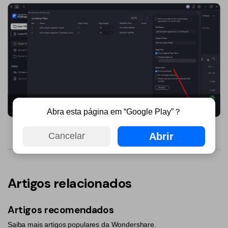
PDFelement para Android
Conversar com Documento
Vídeos Tutoriais
Gerador de imagens com IA
Suporte
Contatar Suporte
Todos os recursos do PDF
Especificações Técnicas
Novidades
Iniciar o processo de combinação
Abra esta página em “Google Play”？
Central de Downloads
Abrir
Cancelar
Atualizar para o PDFelement 12
Artigos relacionados
Artigos recomendados
Saiba mais artigos populares da Wondershare.