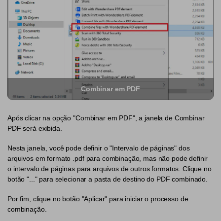
PDF Protegido por Senha
Publicação
Compartilhar PDF
Freelancer
Avaliações & Prêmios
IA de PDF
Histórias de clientes
Chat com PDF
Novo PDFelement：
Mais inteligente,
Combinar em PDF
Avaliações de clientes
rápido e fácil
Resumidor de PDF com IA
Prêmios G2
Do poder da IA às ferramentas em massa – o novo
Tradutor de PDF com IA
Após clicar na opção "Combinar em PDF", a janela de Combinar
PDFelement torna qualquer tarefa em PDF simples e rápida.
PDF será exibida.
Comparação de software PDF
Baixe Grátis
Verificador Gramatical com IA
Nesta janela, você pode definir o "Intervalo de páginas" dos
Guia do usuário
Conversar com Imagem
arquivos em formato .pdf para combinação, mas não pode definir
PDFelement para Windows
o intervalo de páginas para arquivos de outros formatos. Clique no
Detectar Conteúdo de IA
botão "..." para selecionar a pasta de destino do PDF combinado.
PDFelement para Mac
Reescrever PDF com IA
Por fim, clique no botão "Aplicar" para iniciar o processo de
PDFelement para iOS
combinação.
Explicar PDF com IA