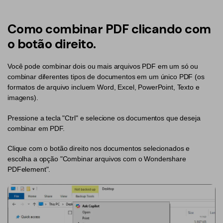
Converter PDF
Editar PDF como o Word
PDF para Word
Editar PDF
Como combinar PDF clicando com
Dicas de negócios
Comprimir PDF
Comprimir PDF
o botão direito.
Conhecimento de PDF
Juntar PDF
Organizar PDF
Você pode combinar dois ou mais arquivos PDF em um só ou
combinar diferentes tipos de documentos em um único PDF (os
Encontre mais tópicos
Word para PDF
Cortar PDF
formatos de arquivo incluem Word, Excel, PowerPoint, Texto e
imagens).
Leitor de PDF com IA
Formulário PDF
Soluções de PDF para
Pressione a tecla "Ctrl" e selecione os documentos que deseja
Assinar PDF
Educação
Mais ferramentas online
combinar em PDF.
PDF em Lote
Serviço de TI
Clique com o botão direito nos documentos selecionados e
Cloud
escolha a opção "Combinar arquivos com o Wondershare
Assinar Legalmente
Jurídico
PDFelement".
PDFelement Cloud
Redigir Inteligente
Saúde
PDF OCR
Financeiro
Extrair Dados em PDF
Governo