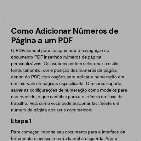
Converter PDF
Editar PDF como o Word
PDF para Word
Editar PDF
Dicas de negócios
Comprimir PDF
Comprimir PDF
Como Adicionar Números de
Conhecimento de PDF
Juntar PDF
Página a um PDF
Organizar PDF
Encontre mais tópicos
Word para PDF
O PDFelement permite aprimorar a navegação do
Cortar PDF
documento PDF inserindo números de página
Leitor de PDF com IA
Formulário PDF
personalizáveis. Os usuários podem selecionar o estilo,
Soluções de PDF para
fonte, tamanho, cor e posição dos números de página
Assinar PDF
Educação
Mais ferramentas online
dentro do PDF, com opções para aplicar a numeração em
um intervalo de páginas especificado. O recurso suporta
PDF em Lote
Serviço de TI
salvar as configurações de numeração como modelos para
Cloud
uso repetido, o que contribui para a eficiência do fluxo de
Assinar Legalmente
Jurídico
trabalho. Veja como você pode adicionar facilmente um
PDFelement Cloud
número de página aos seus documentos:
Redigir Inteligente
Saúde
Etapa 1
PDF OCR
Financeiro
Para começar, importe seu documento para a interface da
ferramenta e acesse a barra lateral à esquerda. Agora,
Extrair Dados em PDF
Governo