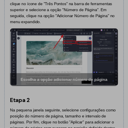
clique no ícone de "Três Pontos" na barra de ferramentas
PDF Protegido por Senha
superior e selecione a opção "Número de Página". Em
Publicação
seguida, clique na opção "Adicionar Número de Página" no
Compartilhar PDF
Freelancer
menu expandido.
Avaliações & Prêmios
IA de PDF
Histórias de clientes
Chat com PDF
Novo PDFelement：
Mais inteligente,
Avaliações de clientes
rápido e fácil
Resumidor de PDF com IA
Prêmios G2
Do poder da IA às ferramentas em massa – o novo
Tradutor de PDF com IA
PDFelement torna qualquer tarefa em PDF simples e rápida.
Comparação de software PDF
Baixe Grátis
Escolha a opção adicionar número de página
Verificador Gramatical com IA
Guia do usuário
Conversar com Imagem
PDFelement para Windows
Etapa 2
Detectar Conteúdo de IA
PDFelement para Mac
Na pequena janela seguinte, selecione configurações como
Reescrever PDF com IA
posição do número de página, tamanho e intervalo de
PDFelement para iOS
páginas. Por fim, clique no botão "Aplicar" para adicionar o
Explicar PDF com IA