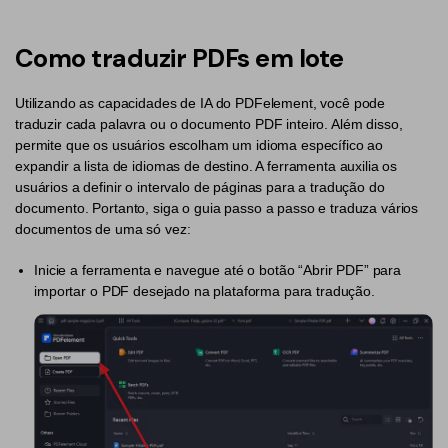
Converter PDF
Editar PDF como o Word
PDF para Word
Editar PDF
Como traduzir PDFs em lote
Dicas de negócios
Comprimir PDF
Comprimir PDF
Utilizando as capacidades de IA do PDFelement, você pode
Conhecimento de PDF
Juntar PDF
Organizar PDF
traduzir cada palavra ou o documento PDF inteiro. Além disso,
permite que os usuários escolham um idioma específico ao
Encontre mais tópicos
Word para PDF
Cortar PDF
expandir a lista de idiomas de destino. A ferramenta auxilia os
usuários a definir o intervalo de páginas para a tradução do
Leitor de PDF com IA
Formulário PDF
Soluções de PDF para
documento. Portanto, siga o guia passo a passo e traduza vários
documentos de uma só vez:
Assinar PDF
Educação
Mais ferramentas online
Inicie a ferramenta e navegue até o botão “Abrir PDF” para
PDF em Lote
Serviço de TI
importar o PDF desejado na plataforma para tradução.
Cloud
Assinar Legalmente
Jurídico
PDFelement Cloud
Redigir Inteligente
Saúde
PDF OCR
Financeiro
Extrair Dados em PDF
Governo