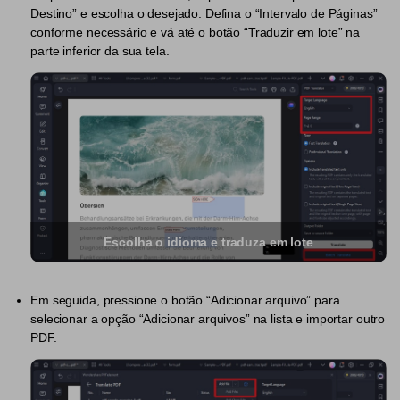
PDFelement para Android
Destino” e escolha o desejado. Defina o “Intervalo de Páginas”
Conversar com Documento
conforme necessário e vá até o botão “Traduzir em lote” na
Vídeos Tutoriais
parte inferior da sua tela.
Gerador de imagens com IA
Suporte
Contatar Suporte
Todos os recursos do PDF
Especificações Técnicas
Novidades
Central de Downloads
Atualizar para o PDFelement 12
Escolha o idioma e traduza em lote
Em seguida, pressione o botão “Adicionar arquivo” para
selecionar a opção “Adicionar arquivos” na lista e importar outro
PDF.