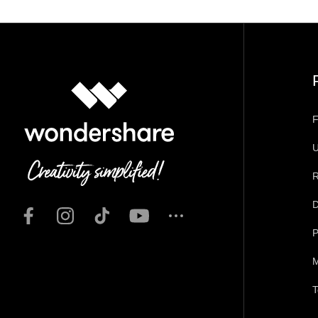
F
U
R
D
P
M
T