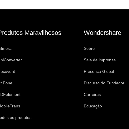
Produtos Maravilhosos
Wondershare
ilmora
Sobre
niConverter
Sala de imprensa
ecoverit
Presença Global
r.Fone
Discurso do Fundador
DFelement
Carreiras
obileTrans
Educação
odos os produtos