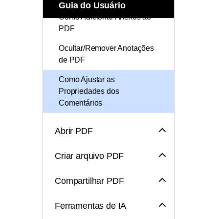
Todos os recursos do PDF
Guia do Usuário
Publicação
Como Adicionar Anexos ao
Conhecimento de PDF
PDF
Freelancer
Encontre mais tópicos
Ocultar/Remover Anotações
de PDF
Como Ajustar as
Propriedades dos
Comentários
Abrir PDF
Criar arquivo PDF
Compartilhar PDF
Ferramentas de IA