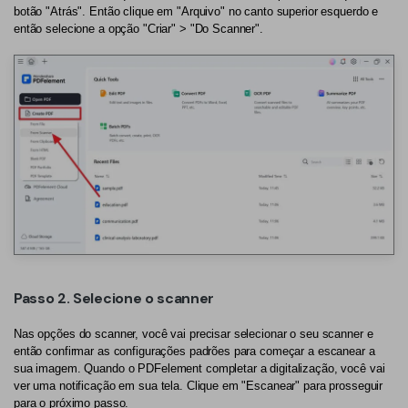
PDFelement para Android
botão "Atrás". Então clique em "Arquivo" no canto superior esquerdo e
Conversar com Documento
então selecione a opção "Criar" > "Do Scanner".
Vídeos Tutoriais
Gerador de imagens com IA
Suporte
Contatar Suporte
Todos os recursos do PDF
Especificações Técnicas
Novidades
Central de Downloads
Atualizar para o PDFelement 12
Passo 2. Selecione o scanner
Nas opções do scanner, você vai precisar selecionar o seu scanner e
então confirmar as configurações padrões para começar a escanear a
sua imagem. Quando o PDFelement completar a digitalização, você vai
ver uma notificação em sua tela. Clique em "Escanear" para prosseguir
para o próximo passo.