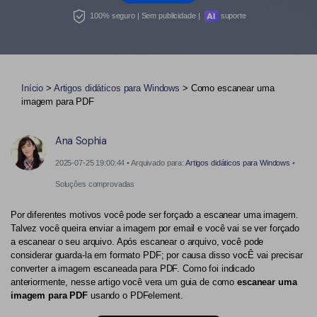
Converter PDF
100% seguro | Sem publicidade |
suporte
Editar PDF como o Word
PDF para Word
Editar PDF
Dicas de negócios
Comprimir PDF
Comprimir PDF
Conhecimento de PDF
Juntar PDF
Organizar PDF
Início
>
Artigos didáticos para Windows
> Como escanear uma
imagem para PDF
Encontre mais tópicos
Word para PDF
Cortar PDF
Ana Sophia
Leitor de PDF com IA
Formulário PDF
Soluções de PDF para
2025-07-25 19:00:44 • Arquivado para:
Artigos didáticos para Windows
•
Assinar PDF
Educação
Mais ferramentas online
Soluções comprovadas
PDF em Lote
Serviço de TI
Por diferentes motivos você pode ser forçado a escanear uma imagem.
Cloud
Assinar Legalmente
Jurídico
Talvez você queira enviar a imagem por email e você vai se ver forçado
a escanear o seu arquivo. Após escanear o arquivo, você pode
PDFelement Cloud
Redigir Inteligente
considerar guarda-la em formato PDF; por causa disso vocÊ vai precisar
Saúde
converter a imagem escaneada para PDF. Como foi indicado
anteriormente, nesse artigo você vera um guia de como
escanear uma
PDF OCR
Financeiro
imagem para PDF
usando o PDFelement.
Extrair Dados em PDF
Governo