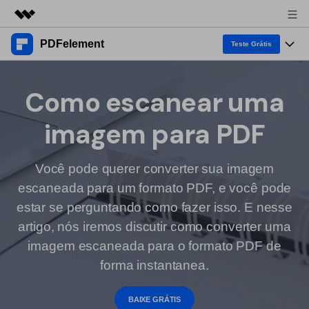
PDFelement
Produtos em destaque
Teste Grátis
Criatividade digital com IA generativa
Produtos
Negócios
Utilitários
Como escanear uma
Visão geral
Desktop
Recursos
Sobre nós
imagem para PDF
Soluções
PDFelement para Windows
Ferramentas de PDF
Soluções & Suporte
Sala de imprensa
PDFelement para Mac
Você pode querer converter sua imagem
Ler PDF
Tópicos Quentes
Negócios
Loja
escaneada para um formato PDF, e você pode
Anotar PDF
Lista dos melhores
estar se perguntando como fazer isso. E nesse
Suporte
1-10 Usuários
Aplicação Móvel
Entrar
Compre Agora
artigo, nós iremos discutir como converter uma
Criar PDF
Como fazer
imagem escaneada para o formato PDF de
PDFelement para iPhone/iPad
Combinar PDF
Software para Mac
10+ Usuários
forma instantanea.
search
PDFelement para Android
Dicas de OCR PDF
Imprimir PDF
BAIXE GRÁTIS
Dicas de assinar PDF
PDF Online