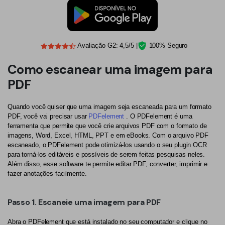
PDF Protegido por Senha
Publicação
Compartilhar PDF
Freelancer
Avaliação G2: 4,5/5 |
100% Seguro
Avaliações & Prêmios
IA de PDF
Como escanear uma imagem para
Histórias de clientes
Chat com PDF
PDF
Novo PDFelement：
Mais inteligente,
Avaliações de clientes
rápido e fácil
Resumidor de PDF com IA
Quando você quiser que uma imagem seja escaneada para um formato
Prêmios G2
Do poder da IA às ferramentas em massa – o novo
PDF, você vai precisar usar
PDFelement
. O PDFelement é uma
Tradutor de PDF com IA
PDFelement torna qualquer tarefa em PDF simples e rápida.
ferramenta que permite que você crie arquivos PDF com o formato de
Comparação de software PDF
imagens, Word, Excel, HTML, PPT e em eBooks. Com o arquivo PDF
Baixe Grátis
Verificador Gramatical com IA
escaneado, o PDFelement pode otimizá-los usando o seu plugin OCR
Guia do usuário
para torná-los editáveis e possíveis de serem feitas pesquisas neles.
Conversar com Imagem
Além disso, esse software te permite editar PDF, converter, imprimir e
PDFelement para Windows
fazer anotações facilmente.
Detectar Conteúdo de IA
PDFelement para Mac
Reescrever PDF com IA
Passo 1. Escaneie uma imagem para PDF
PDFelement para iOS
Explicar PDF com IA
Abra o PDFelement que está instalado no seu computador e clique no