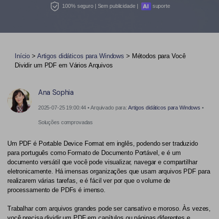
Converter PDF
100% seguro | Sem publicidade |
suporte
Editar PDF como o Word
PDF para Word
Editar PDF
Dicas de negócios
Comprimir PDF
Comprimir PDF
Conhecimento de PDF
Início
>
Artigos didáticos para Windows
> Métodos para Você
Juntar PDF
Organizar PDF
Dividir um PDF em Vários Arquivos
Encontre mais tópicos
Word para PDF
Cortar PDF
Ana Sophia
Leitor de PDF com IA
Formulário PDF
Soluções de PDF para
2025-07-25 19:00:44 • Arquivado para:
Artigos didáticos para Windows
•
Assinar PDF
Educação
Mais ferramentas online
Soluções comprovadas
PDF em Lote
Serviço de TI
Um PDF é Portable Device Format em inglês, podendo ser traduzido
Cloud
para português como Formato de Documento Portável, e é um
Assinar Legalmente
Jurídico
documento versátil que você pode visualizar, navegar e compartilhar
PDFelement Cloud
eletronicamente. Há imensas organizações que usam arquivos PDF para
Redigir Inteligente
Saúde
realizarem várias tarefas, e é fácil ver por que o volume de
processamento de PDFs é imenso.
PDF OCR
Financeiro
Trabalhar com arquivos grandes pode ser cansativo e moroso. Às vezes,
Extrair Dados em PDF
Governo
você precisa dividir um PDF em capítulos ou páginas diferentes e