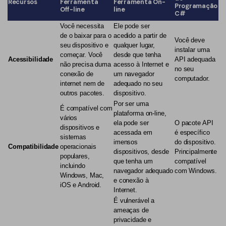
Recursos
Ferramenta
Ferramenta On-
Programação
Off-line
line
C#
Você necessita
Ele pode ser
de o baixar para o
acedido a partir de
Você deve
seu dispositivo e
qualquer lugar,
instalar uma
começar. Você
desde que tenha
Acessibilidade
API adequada
não precisa duma
acesso à Internet e
no seu
conexão de
um navegador
computador.
internet nem de
adequado no seu
outros pacotes.
dispositivo.
Por ser uma
É compatível com
plataforma on-line,
vários
ela pode ser
O pacote API
dispositivos e
acessada em
é específico
sistemas
imensos
do dispositivo.
Compatibilidade
operacionais
dispositivos, desde
Principalmente
populares,
que tenha um
compatível
incluindo
navegador adequado
com Windows.
Windows, Mac,
e conexão à
iOS e Android.
Internet.
É vulnerável a
ameaças de
privacidade e