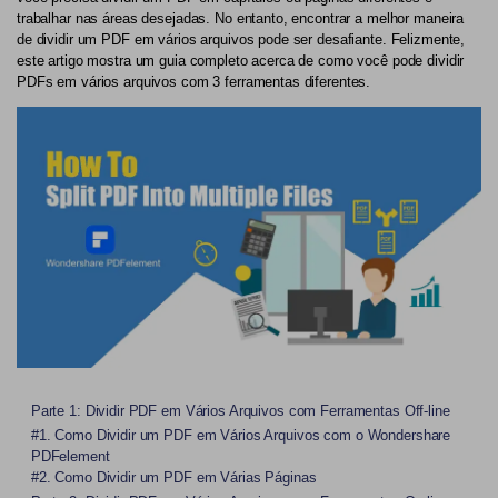
trabalhar nas áreas desejadas. No entanto, encontrar a melhor maneira
PDF Protegido por Senha
Publicação
de dividir um PDF em vários arquivos pode ser desafiante. Felizmente,
este artigo mostra um guia completo acerca de como você pode dividir
Compartilhar PDF
PDFs em vários arquivos com 3 ferramentas diferentes.
Freelancer
Avaliações & Prêmios
IA de PDF
Histórias de clientes
Chat com PDF
Novo PDFelement：
Mais inteligente,
Avaliações de clientes
rápido e fácil
Resumidor de PDF com IA
Prêmios G2
Do poder da IA às ferramentas em massa – o novo
Tradutor de PDF com IA
PDFelement torna qualquer tarefa em PDF simples e rápida.
Comparação de software PDF
Baixe Grátis
Verificador Gramatical com IA
Guia do usuário
Conversar com Imagem
PDFelement para Windows
Detectar Conteúdo de IA
Parte 1: Dividir PDF em Vários Arquivos com Ferramentas Off-line
PDFelement para Mac
#1. Como Dividir um PDF em Vários Arquivos com o Wondershare
Reescrever PDF com IA
PDFelement
PDFelement para iOS
#2. Como Dividir um PDF em Várias Páginas
Explicar PDF com IA