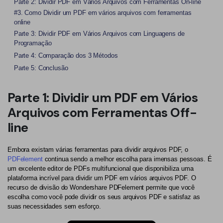
PDFelement para Android
Parte 2: Dividir PDF em Vários Arquivos com Ferramentas On-line
#3. Como Dividir um PDF em vários arquivos com ferramentas
Conversar com Documento
Vídeos Tutoriais
online
Parte 3: Dividir PDF em Vários Arquivos com Linguagens de
Gerador de imagens com IA
Suporte
Programação
Parte 4: Comparação dos 3 Métodos
Contatar Suporte
Todos os recursos do PDF
Parte 5: Conclusão
Especificações Técnicas
Parte 1: Dividir um PDF em Vários
Novidades
Arquivos com Ferramentas Off-
Central de Downloads
line
Atualizar para o PDFelement 12
Embora existam várias ferramentas para dividir arquivos PDF, o
PDFelement
continua sendo a melhor escolha para imensas pessoas. É
um excelente editor de PDFs multifuncional que disponibiliza uma
plataforma incrível para dividir um PDF em vários arquivos PDF. O
recurso de divisão do Wondershare PDFelement permite que você
escolha como você pode dividir os seus arquivos PDF e satisfaz as
suas necessidades sem esforço.