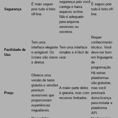
segurança pois você
É mais seguro
É seguro pois
carrega e baixa
Segurança
pois tudo é feito
tudo é feito off-
arquivos on-line.
off-line.
line.
Não é adequado
para arquivos
sensíveis ou
secretos.
Requer
Tem uma
conhecimento
interface elegante
Tem uma interface
técnico. Você
Facilidade de
e amigável. Os
simples e é fácil de
deve ser bom
Uso
ícones são claros
usar.
em linguagens
e diretos.
de
programação.
Há outras
Oferece uma
plataformas
versão de teste
são gratuitas,
gratuita e versões
A maior parte deles
mas você
premium
Preço
é gratuita, mas com
precisará
acessíveis que
recursos limitados.
duma licença
proporcionam
para instalar a
experiências
plataforma
inigualáveis.
API.