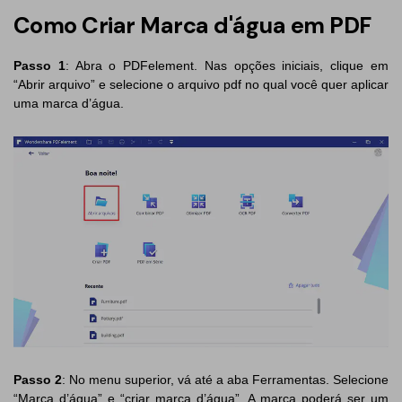
Como Criar Marca d'água em PDF
PDF Protegido por Senha
Publicação
Compartilhar PDF
Passo 1
: Abra o PDFelement. Nas opções iniciais, clique em
Freelancer
“Abrir arquivo” e selecione o arquivo pdf no qual você quer aplicar
Avaliações & Prêmios
uma marca d’água.
IA de PDF
Histórias de clientes
Chat com PDF
Novo PDFelement：
Mais inteligente,
Avaliações de clientes
rápido e fácil
Resumidor de PDF com IA
Prêmios G2
Do poder da IA às ferramentas em massa – o novo
Tradutor de PDF com IA
PDFelement torna qualquer tarefa em PDF simples e rápida.
Comparação de software PDF
Baixe Grátis
Verificador Gramatical com IA
Guia do usuário
Conversar com Imagem
PDFelement para Windows
Detectar Conteúdo de IA
PDFelement para Mac
Reescrever PDF com IA
PDFelement para iOS
Passo 2
: No menu superior, vá até a aba Ferramentas. Selecione
Explicar PDF com IA
“Marca d’água” e “criar marca d’água”. A marca poderá ser um