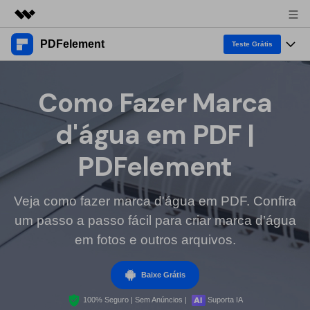
PDFelement
Produtos em destaque
Teste Grátis
Criatividade digital com IA generativa
Produtos
Negócios
Utilitários
Como Fazer Marca
Visão geral
Desktop
Recursos
Sobre nós
d'água em PDF |
Soluções
PDFelement para Windows
Ferramentas de PDF
Soluções & Suporte
Sala de imprensa
PDFelement
PDFelement para Mac
Ler PDF
Tópicos Quentes
Negócios
Loja
Anotar PDF
Veja como fazer marca d'água em PDF. Confira
Lista dos melhores
Suporte
um passo a passo fácil para criar marca d’água
1-10 Usuários
Aplicação Móvel
Entrar
Compre Agora
Criar PDF
Como fazer
em fotos e outros arquivos.
PDFelement para iPhone/iPad
Combinar PDF
Software para Mac
10+ Usuários
search
Baixe Grátis
PDFelement para Android
Dicas de OCR PDF
Imprimir PDF
100% Seguro | Sem Anúncios |
Suporta IA
Dicas de assinar PDF
PDF Online