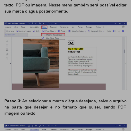
PDFelement para Android
texto, PDF ou imagem. Nesse menu também será possível editar
Conversar com Documento
sua marca d’água posteriormente.
Vídeos Tutoriais
Gerador de imagens com IA
Suporte
Contatar Suporte
Todos os recursos do PDF
Especificações Técnicas
Novidades
Central de Downloads
Atualizar para o PDFelement 12
Passo 3
: Ao selecionar a marca d’água desejada, salve o arquivo
na pasta que desejar e no formato que quiser, sendo PDF,
imagem ou texto.