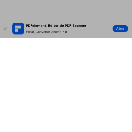
PDFelement: Editor de PDF, Scanner
Abrir
Editar, Converter, Anotar PDF
Produtos Maravilhosos
Wondershare
Explore IA
Centro de Ajuda