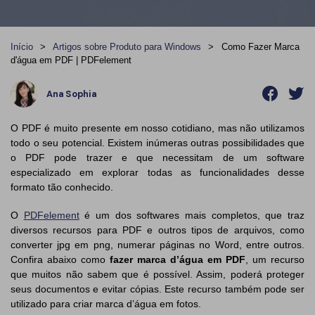
Converter PDF
Editar PDF como o Word
PDF para Word
Editar PDF
Início
>
Artigos sobre Produto para Windows
>
Como Fazer Marca
Dicas de negócios
Comprimir PDF
Comprimir PDF
d'água em PDF | PDFelement
Conhecimento de PDF
Juntar PDF
Organizar PDF
Ana Sophia
Encontre mais tópicos
Word para PDF
Cortar PDF
O PDF é muito presente em nosso cotidiano, mas não utilizamos
Leitor de PDF com IA
Formulário PDF
Soluções de PDF para
todo o seu potencial. Existem inúmeras outras possibilidades que
o PDF pode trazer e que necessitam de um software
Assinar PDF
Educação
Mais ferramentas online
especializado em explorar todas as funcionalidades desse
formato tão conhecido.
PDF em Lote
Serviço de TI
Cloud
O
PDFelement
é um dos softwares mais completos, que traz
Assinar Legalmente
Jurídico
diversos recursos para PDF e outros tipos de arquivos, como
PDFelement Cloud
converter jpg em png, numerar páginas no Word, entre outros.
Redigir Inteligente
Saúde
Confira abaixo como
fazer marca d’água em PDF
, um recurso
que muitos não sabem que é possível. Assim, poderá proteger
PDF OCR
Financeiro
seus documentos e evitar cópias. Este recurso também pode ser
utilizado para criar marca d’água em fotos.
Extrair Dados em PDF
Governo