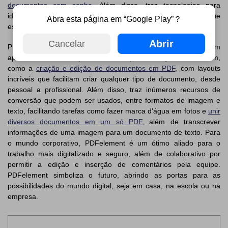
documentos com senha
. Além disso, traz tecnologias para
identificar caracteres em imagens, transcrevendo textos que
Abra esta página em “Google Play”？
estão em fotos, por exemplo.
Abrir
Cancelar
PDFelement é o verdadeiro aliado das pessoas que querem
aproveitar todas as possibilidades que os arquivos oferecem,
como a
criação e edição de documentos em PDF
, com layouts
incríveis que facilitam criar qualquer tipo de documento, desde
pessoal a profissional. Além disso, traz inúmeros recursos de
conversão que podem ser usados, entre formatos de imagem e
texto, facilitando tarefas como fazer marca d’água em fotos e
unir
diversos documentos em um só PDF
, além de transcrever
informações de uma imagem para um documento de texto. Para
o mundo corporativo, PDFelement é um ótimo aliado para o
trabalho mais digitalizado e seguro, além de colaborativo por
permitir a edição e inserção de comentários pela equipe.
PDFelement simboliza o futuro, abrindo as portas para as
possibilidades do mundo digital, seja em casa, na escola ou na
empresa.