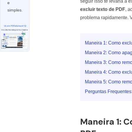
seguir isso te levaria a 
e
Todos os recursos do PDF
Publicação
excluir texto de PDF
, a
simples.
Conhecimento de PDF
problema rapidamente. Vo
Freelancer
Encontre mais tópicos
Maneira 1: Como excl
Maneira 2: Como apag
Maneira 3: Como remov
Maneira 4: Como exclu
Maneira 5: Como remov
Perguntas Frequentes
Maneira 1: 