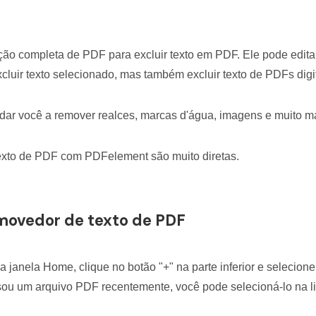
o completa de PDF para excluir texto em PDF. Ele pode editar,
xcluir texto selecionado, mas também excluir texto de PDFs digi
udar você a remover realces, marcas d'água, imagens e muito m
exto de PDF com PDFelement são muito diretas.
emovedor de texto de PDF
 janela Home, clique no botão "+" na parte inferior e selecio
sou um arquivo PDF recentemente, você pode selecioná-lo na li