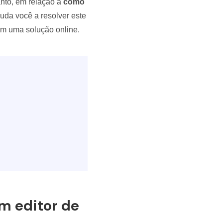
tanto, em relação a
como
uda você a resolver este
bém uma solução online.
m editor de