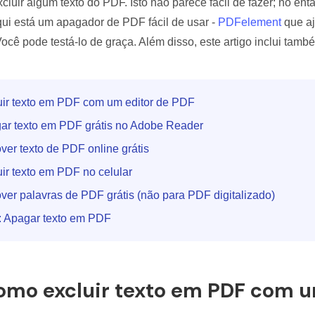
excluir algum texto do PDF. Isto não parece fácil de fazer; no en
Ver todos os produtos
qui está um apagador de PDF fácil de usar -
PDFelement
que aj
cê pode testá-lo de graça. Além disso, este artigo inclui tam
uir texto em PDF com um editor de PDF
ar texto em PDF grátis no Adobe Reader
er texto de PDF online grátis
ir texto em PDF no celular
er palavras de PDF grátis (não para PDF digitalizado)
: Apagar texto em PDF
Como excluir texto em PDF com u