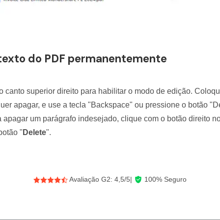
r texto do PDF permanentemente
no canto superior direito para habilitar o modo de edição. Colo
quer apagar, e use a tecla "Backspace" ou pressione o botão "D
a apagar um parágrafo indesejado, clique com o botão direito n
botão "
Delete
".
Avaliação G2: 4,5/5|
100% Seguro