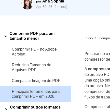
Ana Sophia
por
Todos os recursos do PDF
Publicação
Apr 30, 26 ·
9 min(s)
Conhecimento de PDF
Freelancer
Encontre mais tópicos
Comprimir PDF para um
Início
Compri
tamanho menor
Comprimir PDF no Adobe
Procurando o 
Acrobat
compressor de 
Reduzir o Tamanho de
A
compressor
Arquivos PDF
do arquivo PD
uma opção onl
Compactar Imagem do PDF
do arquivo. Ne
Principais ferramentas para
compressor de
comprimir PDF em 2026
fluxos de traba
Compressor off
Comprimir outros formatos