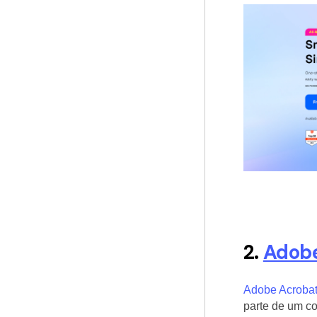
2.
Adobe
Adobe Acroba
parte de um co