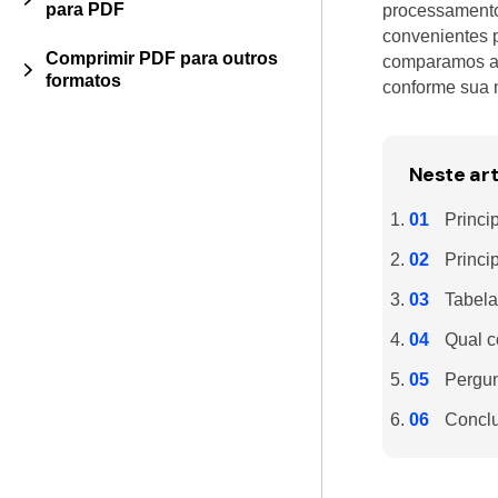
para PDF
processamento
convenientes p
Comprimir PDF para outros
comparamos as
formatos
conforme sua 
Neste art
Princi
Princi
Tabela
Qual c
Pergun
Concl