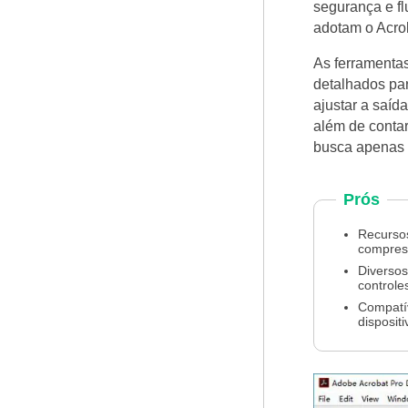
segurança e fl
adotam o Acrob
As ferramenta
detalhados par
ajustar a saíd
além de conta
busca apenas 
Prós
Recurso
compres
Diverso
controle
Compatí
disposit