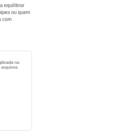
 equilibrar
uipes ou quem
s com
plicada na
 arquivos.