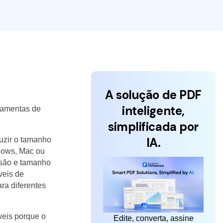
A solução de PDF
inteligente,
ramentas de
simplificada por
IA.
uzir o tamanho
dows, Mac ou
ssão e tamanho
veis de
ra diferentes
veis porque o
Edite, converta, assine