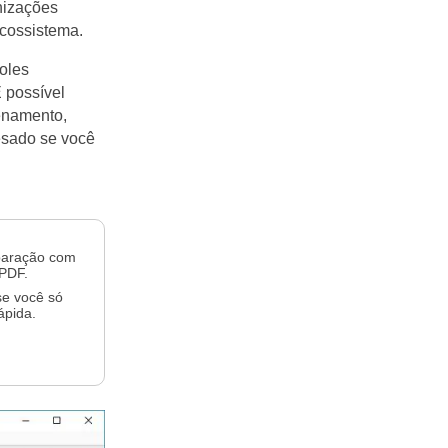
nizações
ecossistema.
oles
 possível
zenamento,
esado se você
paração com
 PDF.
se você só
ápida.