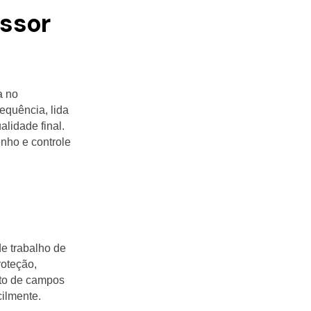
essor
a no
equência, lida
lidade final.
nho e controle
e trabalho de
oteção,
to de campos
cilmente.