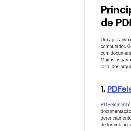
Princi
de PD
Um aplicativo
computador. G
com documentos
Muitos usuári
local dos arqu
1.
PDFel
PDFelement
é
documentação.
gerenciamento
de formulário. 