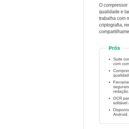
O compressor i
qualidade e t
trabalha com 
criptografia, 
compartilhamen
Prós
Suite co
com com
Compres
qualidad
Ferrame
seguranç
redação
OCR para
editável 
Disponí
Android.