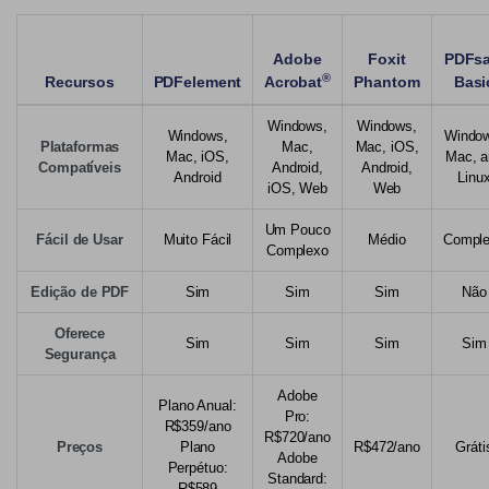
Adobe
Foxit
PDFs
®
Recursos
PDFelement
Acrobat
Phantom
Basi
Windows,
Windows,
Windows,
Windo
Plataformas
Mac,
Mac, iOS,
Mac, iOS,
Mac, a
Compatíveis
Android,
Android,
Android
Linu
iOS, Web
Web
Um Pouco
Fácil de Usar
Muito Fácil
Médio
Compl
Complexo
Edição de PDF
Sim
Sim
Sim
Não
Oferece
Sim
Sim
Sim
Sim
Segurança
Adobe
Plano Anual:
Pro:
R$359/ano
R$720/ano
Preços
Plano
R$472/ano
Gráti
Adobe
Perpétuo:
Standard:
R$589