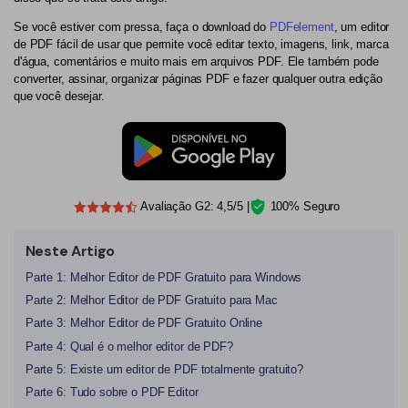
Se você estiver com pressa, faça o download do
PDFelement
, um editor
PDF Protegido por Senha
Publicação
de PDF fácil de usar que permite você editar texto, imagens, link, marca
d'água, comentários e muito mais em arquivos PDF. Ele também pode
Compartilhar PDF
Freelancer
converter, assinar, organizar páginas PDF e fazer qualquer outra edição
que você desejar.
Avaliações & Prêmios
IA de PDF
Histórias de clientes
Chat com PDF
Novo PDFelement：
Mais inteligente,
Avaliações de clientes
rápido e fácil
Resumidor de PDF com IA
Prêmios G2
Avaliação G2: 4,5/5 |
100% Seguro
Do poder da IA às ferramentas em massa – o novo
Tradutor de PDF com IA
PDFelement torna qualquer tarefa em PDF simples e rápida.
Comparação de software PDF
Neste Artigo
Baixe Grátis
Verificador Gramatical com IA
Guia do usuário
Parte 1: Melhor Editor de PDF Gratuito para Windows
Conversar com Imagem
Parte 2: Melhor Editor de PDF Gratuito para Mac
PDFelement para Windows
Parte 3: Melhor Editor de PDF Gratuito Online
Detectar Conteúdo de IA
PDFelement para Mac
Parte 4: Qual é o melhor editor de PDF?
Reescrever PDF com IA
Parte 5: Existe um editor de PDF totalmente gratuito?
PDFelement para iOS
Parte 6: Tudo sobre o PDF Editor
Explicar PDF com IA