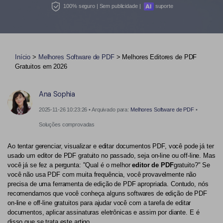
Converter PDF
100% seguro | Sem publicidade |
suporte
Editar PDF como o Word
PDF para Word
Editar PDF
Dicas de negócios
Comprimir PDF
Comprimir PDF
Conhecimento de PDF
Início
>
Melhores Software de PDF
> Melhores Editores de PDF
Juntar PDF
Organizar PDF
Gratuitos em 2026
Encontre mais tópicos
Word para PDF
Cortar PDF
Ana Sophia
Leitor de PDF com IA
Formulário PDF
Soluções de PDF para
2025-11-26 10:23:26 • Arquivado para:
Melhores Software de PDF
•
Assinar PDF
Educação
Mais ferramentas online
Soluções comprovadas
PDF em Lote
Serviço de TI
Ao tentar gerenciar, visualizar e editar documentos PDF, você pode já ter
Cloud
usado um editor de PDF gratuito no passado, seja on-line ou off-line. Mas
Assinar Legalmente
Jurídico
você já se fez a pergunta: "Qual é o melhor
editor de PDF
gratuito?" Se
PDFelement Cloud
você não usa PDF com muita frequência, você provavelmente não
Redigir Inteligente
Saúde
precisa de uma ferramenta de edição de PDF apropriada. Contudo, nós
recomendamos que você conheça alguns softwares de edição de PDF
PDF OCR
Financeiro
on-line e off-line gratuitos para ajudar você com a tarefa de editar
documentos, aplicar assinaturas eletrônicas e assim por diante. E é
Extrair Dados em PDF
Governo
disso que se trata este artigo.