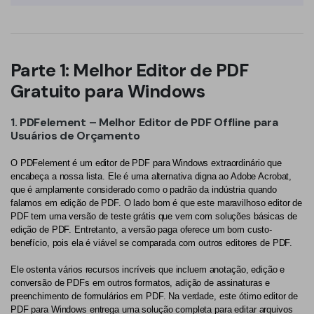
PDFelement para Android
Conversar com Documento
Vídeos Tutoriais
Gerador de imagens com IA
Suporte
Parte 1: Melhor Editor de PDF
Gratuito para Windows
Contatar Suporte
Todos os recursos do PDF
Especificações Técnicas
1. PDFelement – Melhor Editor de PDF Offline para
Usuários de Orçamento
Novidades
O PDFelement é um editor de PDF para Windows extraordinário que
Central de Downloads
encabeça a nossa lista. Ele é uma alternativa digna ao Adobe Acrobat,
que é amplamente considerado como o padrão da indústria quando
Atualizar para o PDFelement 12
falamos em edição de PDF. O lado bom é que este maravilhoso editor de
PDF tem uma versão de teste grátis que vem com soluções básicas de
edição de PDF. Entretanto, a versão paga oferece um bom custo-
benefício, pois ela é viável se comparada com outros editores de PDF.
Ele ostenta vários recursos incríveis que incluem anotação, edição e
conversão de PDFs em outros formatos, adição de assinaturas e
preenchimento de formulários em PDF. Na verdade, este ótimo editor de
PDF para Windows entrega uma solução completa para editar arquivos