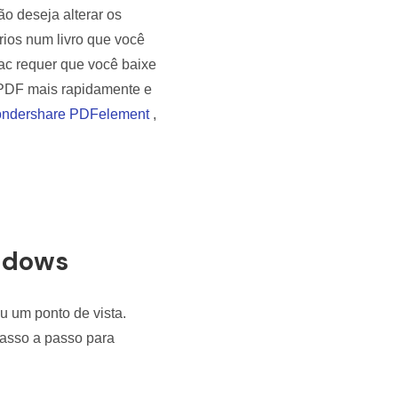
o deseja alterar os
rios num livro que você
Mac requer que você baixe
m PDF mais rapidamente e
ndershare PDFelement
,
ndows
 um ponto de vista.
passo a passo para