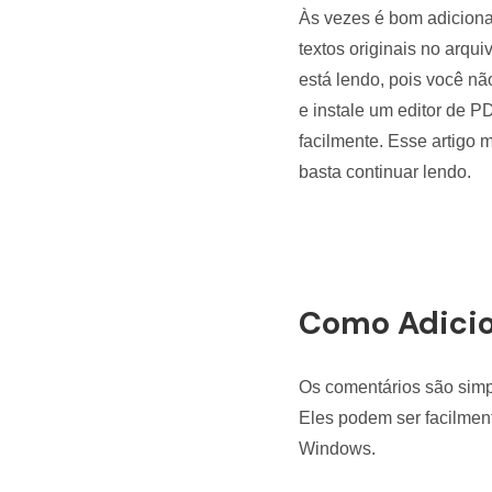
Todos os recursos do PDF
Às vezes é bom adiciona
Publicação
Conhecimento de PDF
textos originais no arqu
Freelancer
está lendo, pois você nã
Encontre mais tópicos
e instale um editor de 
facilmente. Esse artigo
basta continuar lendo.
Como Adicio
Os comentários são simp
Eles podem ser facilmen
Windows.