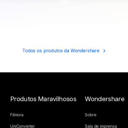
Todos os produtos da Wondershare
Produtos Maravilhosos
Wondershare
Filmora
Sobre
UniConverter
Sala de imprensa