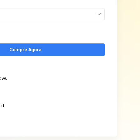
Compre Agora
ows
id