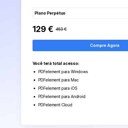
Publicação
Conhecimento de PDF
Plano Perpétuo
Freelancer
129 €
463 €
Compre Agora
Você terá total acesso:
PDFelement para Windows
PDFelement para Mac
PDFelement para iOS
PDFelement para Android
PDFelement Cloud