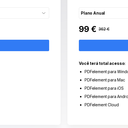
Ver todos os produtos
Plano Anual
99 €
362 €
Você terá total acesso:
PDFelement para Wind
PDFelement para Mac
PDFelement para iOS
PDFelement para Andro
PDFelement Cloud