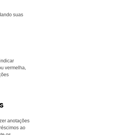
dando suas
indicar
ou vermelha,
ações
s
azer anotações
créscimos ao
nte os