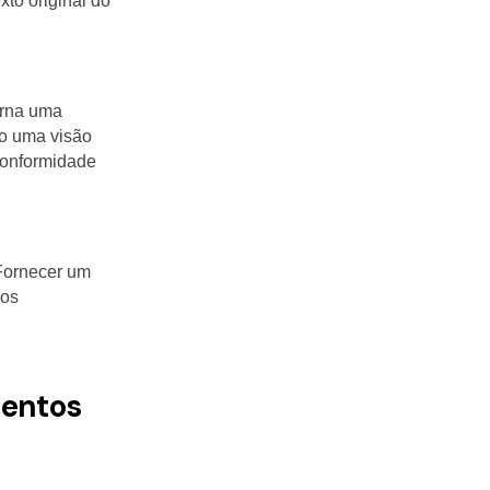
to original do
orna uma
do uma visão
conformidade
 Fornecer um
 os
mentos