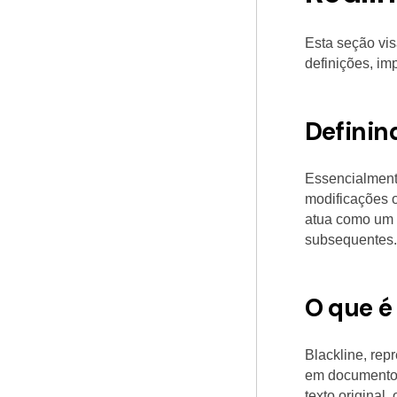
Esta seção vi
definições, im
Definind
Essencialmente
modificações o
atua como um i
subsequentes.
O que é
Blackline, rep
em documentos.
texto original