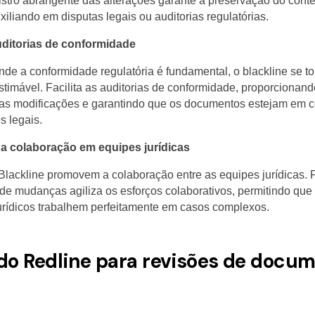
stro abrangente das alterações garante a preservação do contex
iliando em disputas legais ou auditorias regulatórias.
uditorias de conformidade
de a conformidade regulatória é fundamental, o blackline se t
stimável. Facilita as auditorias de conformidade, proporcionan
das modificações e garantindo que os documentos estejam em 
 legais.
a colaboração em equipes jurídicas
Blackline promovem a colaboração entre as equipes jurídicas.
o de mudanças agiliza os esforços colaborativos, permitindo que
jurídicos trabalhem perfeitamente em casos complexos.
ndo Redline para revisões de docu