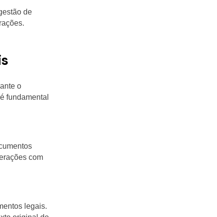
 gestão de
rações.
is
ante o
a é fundamental
documentos
lterações com
mentos legais.