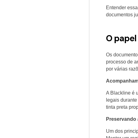
Entender essas
documentos jur
O papel
Os documentos 
processo de an
por várias raz
Acompanhame
A Blackline é 
legais durante
tinta preta pr
Preservando 
Um dos princip