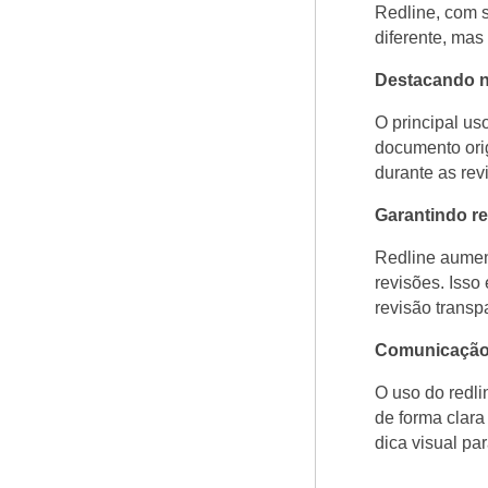
Redline, com s
diferente, ma
Destacando n
O principal us
documento orig
durante as rev
Garantindo re
Redline aumen
revisões. Iss
revisão transp
Comunicação 
O uso do redli
de forma clara
dica visual pa