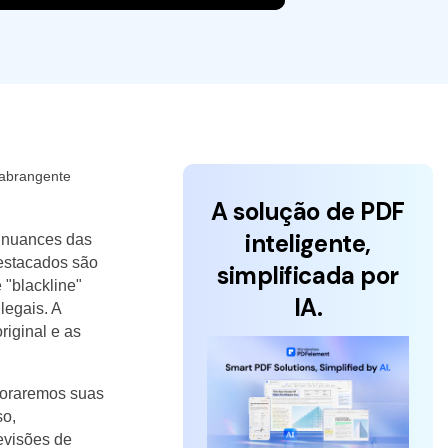
 abrangente
A solução de PDF
inteligente,
s nuances das
estacados são
simplificada por
 "blackline"
IA.
egais. A
riginal e as
loraremos suas
so,
revisões de