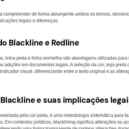
sa compreender de forma abrangente ambos os termos, desven
plicações legais e diferenças.
o Blackline e Redline
, linha preta e linha vermelha são abordagens utilizadas para 
u adições em documentos legais. A seleção da cor, seja preta 
ndicador visual, diferenciando entre o texto original e as alter
 Blackline e suas implicações legai
resentada pela cor preta, é uma metodologia sistemática para f
 Em contextos jurídicos, blacklining significa alterações ou a
, oferecendo uma forma transparente de rastrear alterações dura