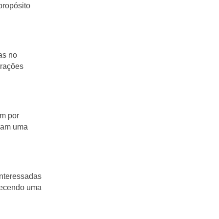
propósito
as no
erações
am por
ndam uma
interessadas
rnecendo uma