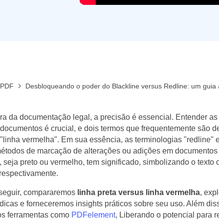
Ver todos os produtos
 PDF
Desbloqueando o poder do Blackline versus Redline: um guia
ra da documentação legal, a precisão é essencial. Entender a
documentos é crucial, e dois termos que frequentemente são d
e "linha vermelha". Em sua essência, as terminologias "redline" e
métodos de marcação de alterações ou adições em documentos l
 seja preto ou vermelho, tem significado, simbolizando o texto o
respectivamente.
seguir, compararemos
linha preta versus linha vermelha
, exp
ídicas e forneceremos insights práticos sobre seu uso. Além dis
os ferramentas como
PDFelement
, Liberando o potencial para 