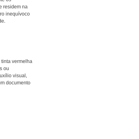
ne residem na
ro inequívoco
de.
 tinta vermelha
s ou
xílio visual,
e um documento