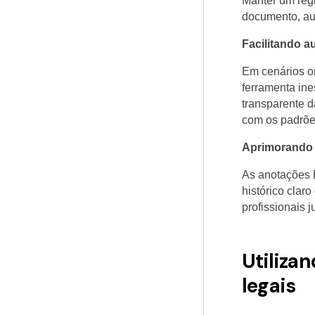
Manter um regi
documento, aux
Facilitando a
Em cenários on
ferramenta ine
transparente 
com os padrões
Aprimorando 
As anotações 
histórico clar
profissionais 
Utiliza
legais