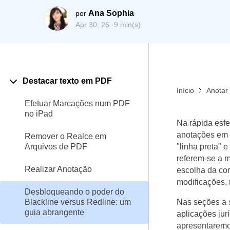
Todos os recursos do PDF
Publicação
Ana Sophia
por
Conhecimento de PDF
Apr 30, 26 ·
9 min(s)
Freelancer
Encontre mais tópicos
Destacar texto em PDF
Início
Anotar
Efetuar Marcações num PDF
no iPad
Na rápida esfe
anotações em 
Remover o Realce em
Arquivos de PDF
"linha preta" 
referem-se a 
Realizar Anotação
escolha da cor,
modificações, 
Desbloqueando o poder do
Blackline versus Redline: um
Nas seções a 
guia abrangente
aplicações jur
apresentarem