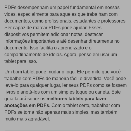
PDFs desempenham um papel fundamental em nossas
PDF Protegido por Senha
Publicação
vidas, especialmente para aqueles que trabalham com
documentos, como profissionais, estudantes e professores.
Compartilhar PDF
Freelancer
Ser capaz de marcar PDFs pode ajudar. Esses
Avaliações & Prêmios
dispositivos permitem adicionar notas, destacar
IA de PDF
informações importantes e até desenhar diretamente no
Histórias de clientes
Chat com PDF
Novo PDFelement：
Mais inteligente,
documento. Isso facilita o aprendizado e o
compartilhamento de ideias. Agora, pense em usar um
Avaliações de clientes
rápido e fácil
Resumidor de PDF com IA
tablet para isso.
Prêmios G2
Do poder da IA às ferramentas em massa – o novo
Tradutor de PDF com IA
Um bom tablet pode mudar o jogo. Ele permite que você
PDFelement torna qualquer tarefa em PDF simples e rápida.
Comparação de software PDF
trabalhe com PDFs de maneira fácil e divertida. Você pode
Baixe Grátis
Verificador Gramatical com IA
levá-lo para qualquer lugar, ler seus PDFs como se fossem
Guia do usuário
livros e anotá-los com um simples toque ou caneta. Este
Conversar com Imagem
guia falará sobre os
melhores tablets para fazer
PDFelement para Windows
Detectar Conteúdo de IA
anotações em PDFs
. Com o tablet certo, trabalhar com
PDFelement para Mac
PDFs se torna não apenas mais simples, mas também
Reescrever PDF com IA
muito mais agradável.
PDFelement para iOS
Explicar PDF com IA