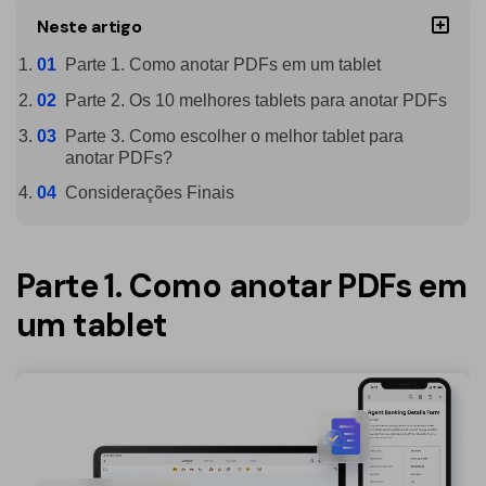
PDFelement para Android
Neste artigo
Conversar com Documento
Vídeos Tutoriais
Parte 1. Como anotar PDFs em um tablet
Gerador de imagens com IA
Suporte
Parte 2. Os 10 melhores tablets para anotar PDFs
Contatar Suporte
Parte 3. Como escolher o melhor tablet para
Todos os recursos do PDF
anotar PDFs?
Especificações Técnicas
Considerações Finais
Novidades
Central de Downloads
Parte 1. Como anotar PDFs em
Atualizar para o PDFelement 12
um tablet