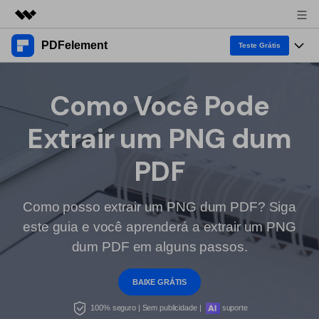
PDFelement
Produtos em destaque
Teste Grátis
Criatividade digital com IA generativa
Produtos
Negócios
Utilitários
Como Você Pode
Visão geral
Desktop
Recursos
Sobre nós
Extrair um PNG dum
Soluções
PDFelement para Windows
Ferramentas de PDF
Soluções & Suporte
Sala de imprensa
PDF
PDFelement para Mac
Ler PDF
Tópicos Quentes
Negócios
Loja
Anotar PDF
Como posso extrair um PNG dum PDF? Siga
Lista dos melhores
Suporte
este guia e você aprenderá a extrair um PNG
1-10 Usuários
Aplicação Móvel
Entrar
Compre Agora
Criar PDF
Como fazer
dum PDF em alguns passos.
PDFelement para iPhone/iPad
Combinar PDF
Software para Mac
10+ Usuários
search
BAIXE GRÁTIS
PDFelement para Android
Dicas de OCR PDF
Imprimir PDF
100% seguro | Sem publicidade |
suporte
Dicas de assinar PDF
PDF Online