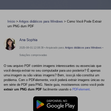
Converter PDF
Editar PDF como o Word
PDF para Word
Editar PDF
Dicas de negócios
Comprimir PDF
Comprimir PDF
Início
>
Artigos didáticos para Windows
> Como Você Pode Extrair
um PNG dum PDF
Conhecimento de PDF
Juntar PDF
Organizar PDF
Encontre mais tópicos
Word para PDF
Cortar PDF
Ana Sophia
2025-08-01 12:08:39 • Arquivado para:
Artigos didáticos para Windows
•
Leitor de PDF com IA
Formulário PDF
Soluções de PDF para
Soluções comprovadas
Assinar PDF
Educação
Mais ferramentas online
O seu arquivo PDF contém imagens interessantes ou essenciais que
PDF em Lote
Serviço de TI
você deseja extrair no seu computador para uso posterior? É apenas
uma imagem ou são várias imagens? Bem, isso já não constitui um
Cloud
Assinar Legalmente
Jurídico
problema. Com o PDFelemente, você poderá extrair imagens únicas ou
em série de PDF para PNG. Neste guia, mostraremos como você pode
PDFelement Cloud
Redigir Inteligente
extrair um PNG dum PDF
facilmente usando o
PDFelement
.
Saúde
PDF OCR
Financeiro
Extrair Dados em PDF
Governo