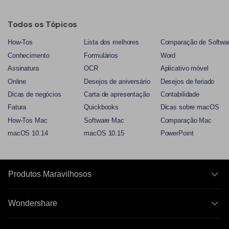
Todos os Tópicos
How-Tos
Lista dos melhores
Comparação de Softwa
Conhecimento
Formulários
Word
Assinatura
OCR
Aplicativo móvel
Online
Desejos de aniversário
Desejos de feriado
Dicas de negócios
Carta de apresentação
Contabilidade
Fatura
Quickbooks
Dicas sobre macOS
How-Tos Mac
Software Mac
Comparação Mac
macOS 10.14
macOS 10.15
PowerPoint
Produtos Maravilhosos
Wondershare