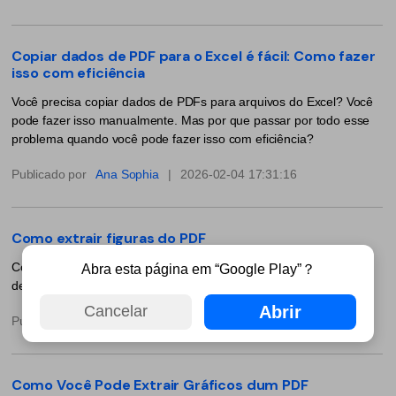
PDF Protegido por Senha
Publicação
Copiar dados de PDF para o Excel é fácil: Como fazer
Compartilhar PDF
Freelancer
isso com eficiência
Avaliações & Prêmios
Você precisa copiar dados de PDFs para arquivos do Excel? Você
IA de PDF
pode fazer isso manualmente. Mas por que passar por todo esse
Histórias de clientes
problema quando você pode fazer isso com eficiência?
Chat com PDF
Novo PDFelement：
Mais inteligente,
Avaliações de clientes
rápido e fácil
Publicado por
Ana Sophia
|
2026-02-04 17:31:16
Resumidor de PDF com IA
Prêmios G2
Do poder da IA às ferramentas em massa – o novo
Tradutor de PDF com IA
PDFelement torna qualquer tarefa em PDF simples e rápida.
Comparação de software PDF
Como extrair figuras do PDF
Baixe Grátis
Verificador Gramatical com IA
Como extrair figuras do PDF? Este artigo apresentará as etapas
Guia do usuário
Abra esta página em “Google Play”？
Conversar com Imagem
detalhadas para extrair números de PDF.
PDFelement para Windows
Abrir
Cancelar
Detectar Conteúdo de IA
Publicado por
Ana Sophia
|
2026-02-04 17:31:16
PDFelement para Mac
Reescrever PDF com IA
PDFelement para iOS
Como Você Pode Extrair Gráficos dum PDF
Explicar PDF com IA