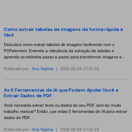
Converter PDF
Editar PDF como o Word
PDF para Word
Editar PDF
Dicas de negócios
Comprimir PDF
Comprimir PDF
Como extrair tabelas de imagens de forma rápida e
Conhecimento de PDF
fácil
Juntar PDF
Organizar PDF
Descubra como extrair tabelas de imagens facilmente com o
Encontre mais tópicos
Word para PDF
Cortar PDF
PDFelement. Entenda a relevância da extração de tabelas e
aprenda os métodos passo a passo para transformar imagens em
Leitor de PDF com IA
Formulário PDF
Soluções de PDF para
formatos editáveis.
Publicado por
Ana Sophia
|
2026-02-04 17:31:16
Assinar PDF
Educação
Mais ferramentas online
PDF em Lote
Serviço de TI
As 5 Ferramentas de IA que Podem Ajudar Você a
Cloud
Assinar Legalmente
Extrair Dados de PDF
Jurídico
PDFelement Cloud
Você necessita extrair texto ou dados do seu PDF sem ter muito
Redigir Inteligente
Saúde
trabalho manual? Então, use estas 5 ferramentas de IA para extrair
dados do PDF.
PDF OCR
Financeiro
Publicado por
Ana Sophia
|
2026-02-04 17:31:16
Extrair Dados em PDF
Governo