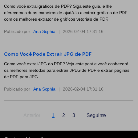
PDFelement para Android
Como você extrai gráficos de PDF? Siga este guia, e lhe
Conversar com Documento
Vídeos Tutoriais
oferecemos duas maneiras de ajudá-lo a extrair gráficos de PDF
com os melhores extrator de gráficos vetoriais de PDF.
Gerador de imagens com IA
Suporte
Publicado por
Ana Sophia
|
2026-02-04 17:31:16
Contatar Suporte
Todos os recursos do PDF
Especificações Técnicas
Como Você Pode Extrair JPG de PDF
Novidades
Como você extrai JPG do PDF? Veja este post e você conhecerá
os melhores métodos para extrair JPEG de PDF e extrair páginas
Central de Downloads
de PDF para JPG.
Atualizar para o PDFelement 12
Publicado por
Ana Sophia
|
2026-02-04 17:31:16
Anterior
1
2
3
Seguinte