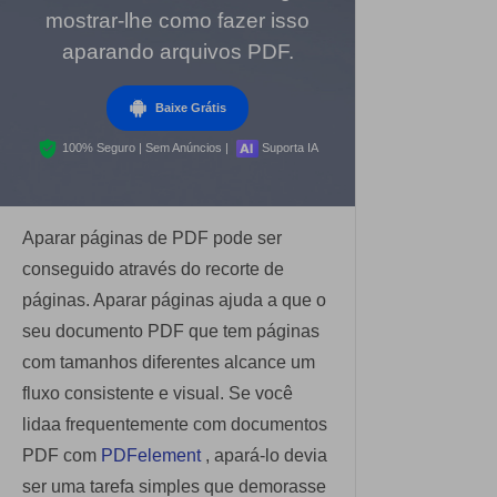
Dicas de assinar PDF
mostrar-lhe como fazer isso
PDF para Word
Editar PDF
aparando arquivos PDF.
Editar PDF como o Word
Comprimir PDF
Comprimir PDF
Dicas de negócios
Baixe Grátis
Juntar PDF
Organizar PDF
Conhecimento de PDF
100% Seguro | Sem Anúncios |
Suporta IA
Word para PDF
Cortar PDF
Leitor de PDF com IA
Encontre mais tópicos
Formulário PDF
Aparar páginas de PDF pode ser
Mais ferramentas online
Soluções de PDF para
conseguido através do recorte de
Assinar PDF
páginas. Aparar páginas ajuda a que o
Educação
PDF em Lote
seu documento PDF que tem páginas
Cloud
Serviço de TI
com tamanhos diferentes alcance um
Assinar Legalmente
PDFelement Cloud
Jurídico
fluxo consistente e visual. Se você
Redigir Inteligente
lidaa frequentemente com documentos
Saúde
PDF OCR
PDF com
PDFelement
, apará-lo devia
Financeiro
ser uma tarefa simples que demorasse