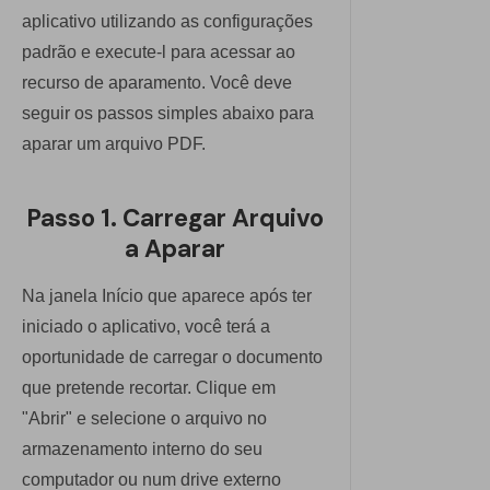
Explicar PDF com IA
PDFelement para iOS
aplicativo utilizando as configurações
Conversar com Documento
padrão e execute-l para acessar ao
PDFelement para Android
recurso de aparamento. Você deve
Gerador de imagens com IA
Vídeos Tutoriais
seguir os passos simples abaixo para
aparar um arquivo PDF.
Suporte
Todos os recursos do PDF
Contatar Suporte
Passo 1. Carregar Arquivo
Especificações Técnicas
a Aparar
Novidades
Na janela Início que aparece após ter
iniciado o aplicativo, você terá a
Central de Downloads
oportunidade de carregar o documento
Atualizar para o PDFelement 12
que pretende recortar. Clique em
"Abrir" e selecione o arquivo no
armazenamento interno do seu
computador ou num drive externo