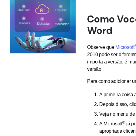
Como Você
Word
Observe que
Microsoft
2010 pode ser diferen
importa a versão, é mu
versão.
Para como adicionar u
A primeira coisa 
Depois disso, cli
Veja no menu de 
®
A Microsoft
já po
apropriada clican