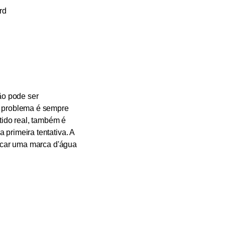
rd
ão pode ser
o problema é sempre
tido real, também é
primeira tentativa. A
locar uma marca d'água