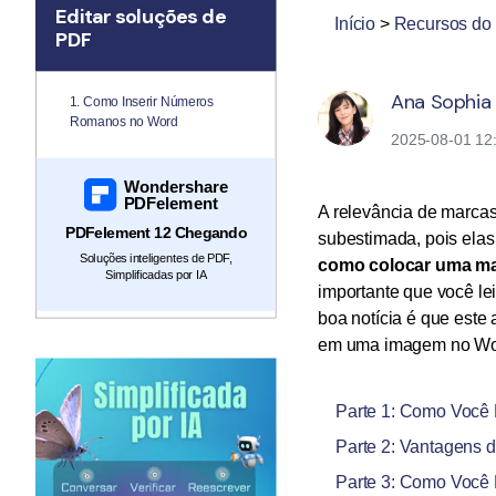
Todos os recursos do PDF
Editar soluções de
Publicação
Início
>
Recursos do
PDF
Conhecimento de PDF
Freelancer
Ana Sophia
1. Como Inserir Números
Encontre mais tópicos
Romanos no Word
2025-08-01 12:
Wondershare
PDFelement
A relevância de marca
PDFelement 12 Chegando
subestimada, pois elas
Soluções inteligentes de PDF,
como colocar uma ma
Simplificadas por IA
importante que você le
boa notícia é que este
em uma imagem no Wo
Parte 1: Como Você
Parte 2: Vantagens 
Parte 3: Como Você