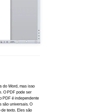
s do Word, mas isso
e. O PDF pode ser
 o PDF é independente
s são universais. O
de texto. Eles são