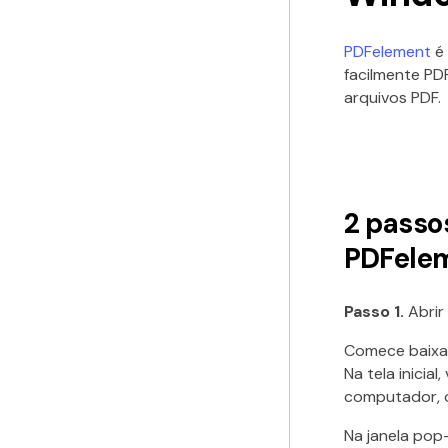
PDFelement
é
facilmente PD
arquivos PDF.
2 passo
PDFele
Passo 1.
Abrir
Comece baixan
Na tela inicia
computador, ou
Na janela pop