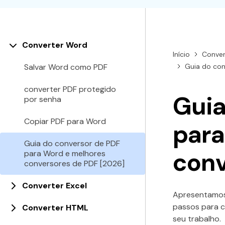
Todos os recursos do PDF
Publicaçã
Conhecimento de PDF
Freelance
Converter Word
Encontre mais tópicos
Início
Conver
Salvar Word como PDF
Guia do con
converter PDF protegido
Guia
por senha
Copiar PDF para Word
para
Guia do conversor de PDF
conv
para Word e melhores
conversores de PDF [2026]
Converter Excel
Apresentamos 
passos para c
Converter HTML
seu trabalho.