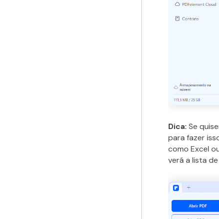
Dica:
Se quise
para fazer is
como Excel ou 
verá a lista d