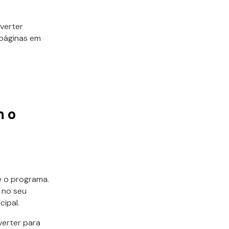
verter
 páginas em
m o
e o programa.
F no seu
cipal.
verter para