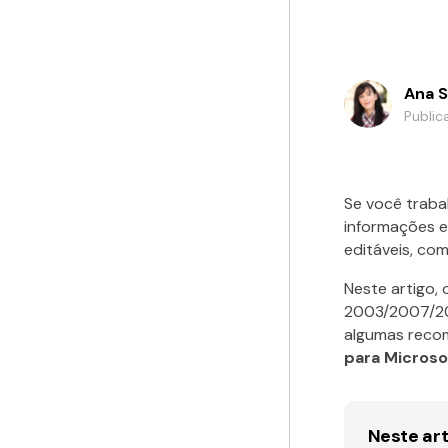
Ana S
Public
Se você trabal
informações e
editáveis, co
Neste artigo,
2003/2007/20
algumas reco
para Micros
Neste art