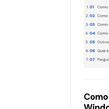
Como 
Como 
Como c
Como c
Outro
Qual é
Pergun
Como 
Windo