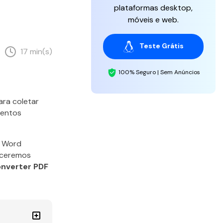
plataformas desktop,
móveis e web.
Teste Grátis
17 min(s)
100% Seguro | Sem Anúncios
ara coletar
mentos
a Word
eceremos
nverter PDF