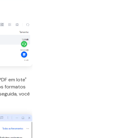
PDF em lote"
os formatos
 seguida, você