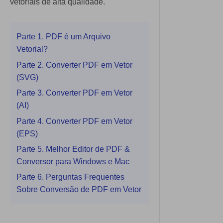
vetoriais de alta qualidade.
Extrair Dados em PDF
Governo
PDF Protegido por Senha
Publicação
Parte 1. PDF é um Arquivo
Compartilhar PDF
Novo PDFelement：
Mais
Vetorial?
Freelancer
inteligente, rápido e fácil
Parte 2. Converter PDF em Vetor
IA de PDF
Do poder da IA às ferramentas em massa
Avaliações & Prêmios
(SVG)
Chat com PDF
– o novo PDFelement torna qualquer
Histórias de clientes
Parte 3. Converter PDF em Vetor
tarefa em PDF simples e rápida.
Resumidor de PDF com IA
(AI)
Avaliações de clientes
Baixe Grátis
Parte 4. Converter PDF em Vetor
Tradutor de PDF com IA
Prêmios G2
(EPS)
Verificador Gramatical com IA
Parte 5. Melhor Editor de PDF &
Comparação de software PDF
Conversor para Windows e Mac
Conversar com Imagem
Guia do usuário
Parte 6. Perguntas Frequentes
Detectar Conteúdo de IA
Sobre Conversão de PDF em Vetor
PDFelement para Windows
Reescrever PDF com IA
PDFelement para Mac