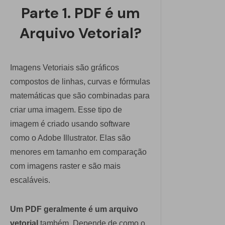
Explicar PDF com IA
Parte 1. PDF é um
PDFelement para iOS
Conversar com Documento
Arquivo Vetorial?
PDFelement para Android
Gerador de imagens com IA
Vídeos Tutoriais
Imagens Vetoriais são gráficos
Suporte
Todos os recursos do PDF
compostos de linhas, curvas e fórmulas
Contatar Suporte
matemáticas que são combinadas para
criar uma imagem. Esse tipo de
Especificações Técnicas
imagem é criado usando software
Novidades
como o Adobe Illustrator. Elas são
menores em tamanho em comparação
Central de Downloads
com imagens raster e são mais
Atualizar para o PDFelement 12
escaláveis.
Um PDF geralmente é um arquivo
vetorial
também. Depende de como o