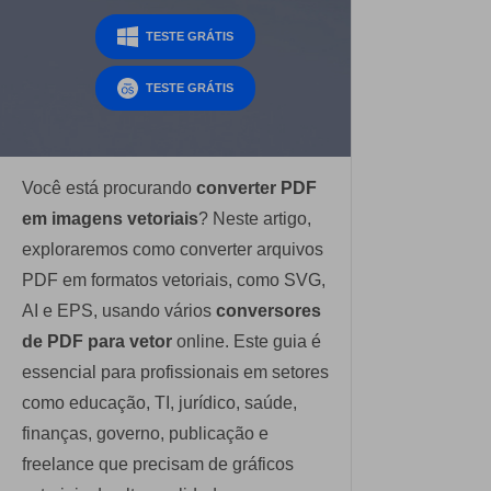
Dicas de assinar PDF
PDF para Word
TESTE GRÁTIS
Editar PDF
Editar PDF como o Word
Comprimir PDF
TESTE GRÁTIS
Comprimir PDF
Dicas de negócios
Juntar PDF
Organizar PDF
Conhecimento de PDF
Word para PDF
Cortar PDF
Você está procurando
converter PDF
Leitor de PDF com IA
Encontre mais tópicos
em imagens vetoriais
? Neste artigo,
Formulário PDF
exploraremos como converter arquivos
Mais ferramentas online
Soluções de PDF para
Assinar PDF
PDF em formatos vetoriais, como SVG,
Educação
AI e EPS, usando vários
conversores
PDF em Lote
Cloud
de PDF para vetor
online. Este guia é
Serviço de TI
Assinar Legalmente
PDFelement Cloud
essencial para profissionais em setores
Jurídico
como educação, TI, jurídico, saúde,
Redigir Inteligente
Saúde
finanças, governo, publicação e
PDF OCR
freelance que precisam de gráficos
Financeiro