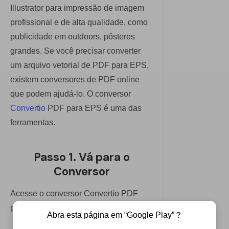
Illustrator para impressão de imagem
profissional e de alta qualidade, como
publicidade em outdoors, pôsteres
grandes. Se você precisar converter
um arquivo vetorial de PDF para EPS,
existem conversores de PDF online
que podem ajudá-lo. O conversor
Convertio
PDF para EPS é uma das
ferramentas.
Passo 1. Vá para o
Conversor
Acesse o conversor Convertio PDF
para EPS.
Abra esta página em “Google Play”？