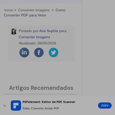
Início
>
Converter Imagens
>
Como
Converter PDF para Vetor
Postado por
Ana Sophia
para
Converter Imagens
Atualizado:
06/05/2026
Artigos Recomendados
PDFelement: Editor de PDF, Scanner
[Solução para PC] Como converter
Abrir
Editar, Converter, Anotar PDF
imagem para PDF no laptop e vice-