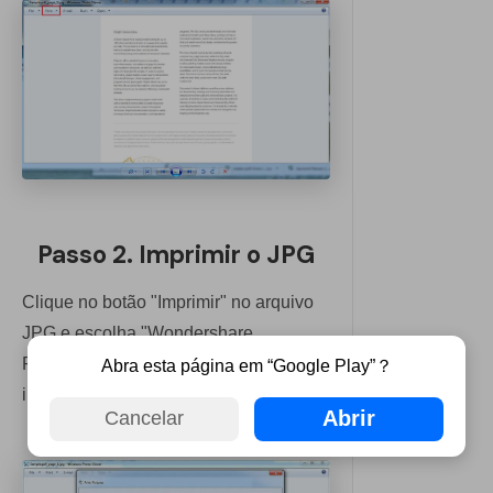
Passo 2. Imprimir o JPG
Clique no botão "Imprimir" no arquivo
JPG e escolha "Wondershare
PDFelement" como a opção de
Abra esta página em “Google Play”？
impressora.
Abrir
Cancelar