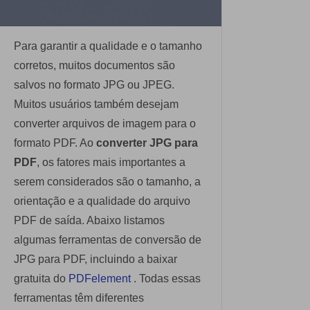
Dicas de assinar PDF
PDF para Word
Editar PDF
Editar PDF como o Word
Comprimir PDF
Para garantir a qualidade e o tamanho
Comprimir PDF
Dicas de negócios
corretos, muitos documentos são
Juntar PDF
salvos no formato JPG ou JPEG.
Organizar PDF
Conhecimento de PDF
Word para PDF
Muitos usuários também desejam
Cortar PDF
converter arquivos de imagem para o
Leitor de PDF com IA
Encontre mais tópicos
Formulário PDF
formato PDF. Ao
converter JPG para
PDF
, os fatores mais importantes a
Mais ferramentas online
Soluções de PDF para
Assinar PDF
serem considerados são o tamanho, a
Educação
PDF em Lote
orientação e a qualidade do arquivo
Cloud
Serviço de TI
PDF de saída. Abaixo listamos
Assinar Legalmente
PDFelement Cloud
algumas ferramentas de conversão de
Jurídico
Redigir Inteligente
JPG para PDF, incluindo a baixar
Saúde
gratuita do
PDFelement
. Todas essas
PDF OCR
ferramentas têm diferentes
Financeiro