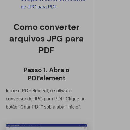
Explicar PDF com IA
PDFelement para iOS
de JPG para PDF
Conversar com Documento
PDFelement para Android
Como converter
Gerador de imagens com IA
Vídeos Tutoriais
arquivos JPG para
Suporte
Todos os recursos do PDF
PDF
Contatar Suporte
Especificações Técnicas
Passo 1. Abra o
Novidades
PDFelement
Central de Downloads
Inicie o PDFelement, o software
conversor de JPG para PDF. Clique no
Atualizar para o PDFelement 12
botão "Criar PDF" sob a aba "Início".