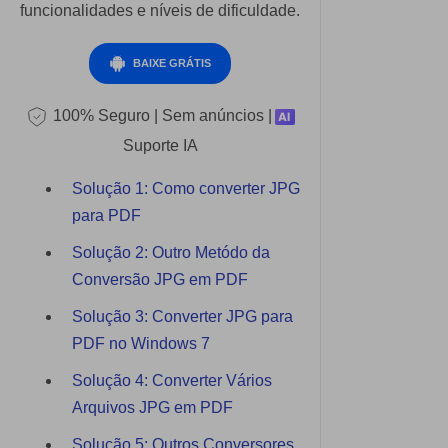
Extrair Dados em PDF
funcionalidades e níveis de dificuldade.
Governo
PDF Protegido por Senha
BAIXE GRÁTIS
Publicação
Compartilhar PDF
Novo PDFelement：
Mais
Freelancer
inteligente, rápido e fácil
100% Seguro | Sem anúncios |
IA de PDF
Suporte IA
Do poder da IA às ferramentas em massa
Avaliações & Prêmios
Chat com PDF
– o novo PDFelement torna qualquer
Histórias de clientes
Solução 1: Como converter JPG
tarefa em PDF simples e rápida.
Resumidor de PDF com IA
para PDF
Avaliações de clientes
Baixe Grátis
Tradutor de PDF com IA
Solução 2: Outro Metódo da
Prêmios G2
Conversão JPG em PDF
Verificador Gramatical com IA
Comparação de software PDF
Solução 3: Converter JPG para
Conversar com Imagem
PDF no Windows 7
Guia do usuário
Detectar Conteúdo de IA
Solução 4: Converter Vários
PDFelement para Windows
Arquivos JPG em PDF
Reescrever PDF com IA
PDFelement para Mac
Solução 5: Outros Conversores