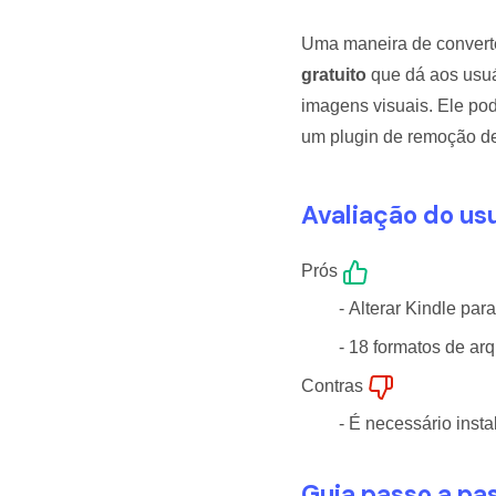
Uma maneira de converte
gratuito
que dá aos usuár
imagens visuais. Ele po
um plugin de remoção de
Avaliação do usu
Prós
- Alterar Kindle par
- 18 formatos de ar
Contras
- É necessário inst
Guia passo a pas