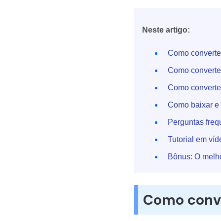
Neste artigo:
Como converter
Como converter
Como converter
Como baixar e e
Perguntas freq
Tutorial em ví
Bônus: O melh
Como conve