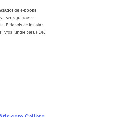
nciador de e-books
zar seus gráficos e
a. E depois de instalar
livros Kindle para PDF.
átis com Calibre