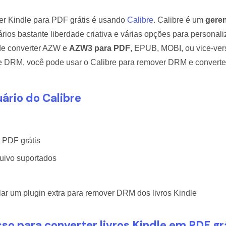
r Kindle para PDF grátis é usando
Calibre
. Calibre é um
gere
ios bastante liberdade criativa e várias opções para personali
de converter AZW e
AZW3 para PDF
, EPUB, MOBI, ou vice-vers
 DRM, você pode usar o Calibre para remover DRM e converter 
ário do Calibre
a PDF grátis
quivo suportados
alar um plugin extra para remover DRM dos livros Kindle
so para converter livros Kindle em PDF gr