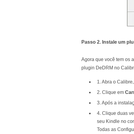
Passo 2. Instale um pl
Agora que você tem os a
plugin DeDRM no Calibr
1. Abra o Calibre
2. Clique em
Car
3. Após a instal
4. Clique duas v
seu Kindle no co
Todas as Configu