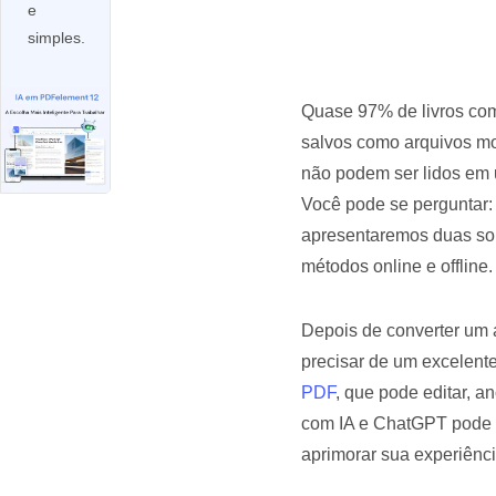
e
Todos os recursos do PDF
Publicação
simples.
Conhecimento de PDF
Freelancer
Encontre mais tópicos
Quase 97% de livros co
salvos como arquivos mob
não podem ser lidos em 
Você pode se perguntar:
apresentaremos duas so
métodos online e offline.
Depois de converter um a
precisar de um excelente
PDF
, que pode editar, an
com IA e ChatGPT pode aj
aprimorar sua experiênc