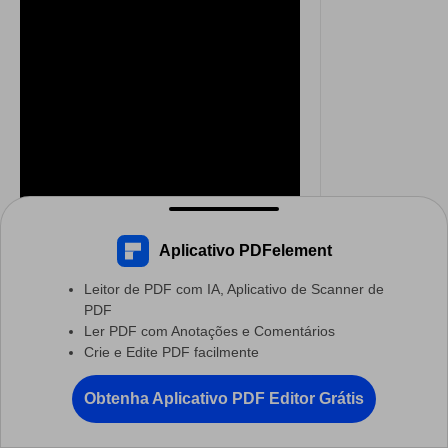
Aplicativo PDFelement
Prós
Leitor de PDF com IA, Aplicativo de Scanner de
PDF
Ler PDF com Anotações e Comentários
Extraia texto de PDFs
Crie e Edite PDF facilmente
digitalizados com facilidade.
PDFelement: Editor de PDF, Scanner
Obtenha Aplicativo PDF Editor Grátis
Converta documentos
Abrir
Editar, Converter, Anotar PDF
manuscritos para vários