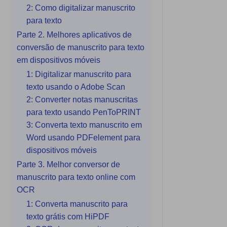
Explicar PDF com IA
2: Como digitalizar manuscrito
PDFelement para iOS
para texto
Conversar com Documento
PDFelement para Android
Parte 2. Melhores aplicativos de
Gerador de imagens com IA
conversão de manuscrito para texto
Vídeos Tutoriais
em dispositivos móveis
1: Digitalizar manuscrito para
Suporte
Todos os recursos do PDF
texto usando o Adobe Scan
Contatar Suporte
2: Converter notas manuscritas
Especificações Técnicas
para texto usando PenToPRINT
3: Converta texto manuscrito em
Novidades
Word usando PDFelement para
dispositivos móveis
Central de Downloads
Parte 3. Melhor conversor de
Atualizar para o PDFelement 12
manuscrito para texto online com
OCR
1: Converta manuscrito para
texto grátis com HiPDF