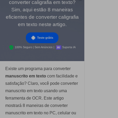
converter caligrafia em texto?
Dicas de assinar PDF
PDF para Word
Sim, aqui estão 8 maneiras
Editar PDF
Editar PDF como o Word
eficientes de converter caligrafia
Comprimir PDF
Comprimir PDF
em texto neste artigo.
Dicas de negócios
Juntar PDF
Organizar PDF
Conhecimento de PDF
Teste grátis
Word para PDF
Cortar PDF
100% Seguro | Sem Anúncios |
Suporta IA
Leitor de PDF com IA
Encontre mais tópicos
Formulário PDF
Mais ferramentas online
Soluções de PDF para
Assinar PDF
Existe um programa para converter
Educação
PDF em Lote
manuscrito em texto
com facilidade e
Cloud
Serviço de TI
satisfação? Claro, você pode converter
Assinar Legalmente
PDFelement Cloud
manuscrito em texto usando uma
Jurídico
Redigir Inteligente
ferramenta de OCR. Este artigo
Saúde
mostrará 8 maneiras de converter
PDF OCR
manuscrito em texto no PC, celular ou
Financeiro