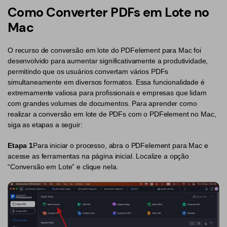
Converter PDF
Como Converter PDFs em Lote no
Editar PDF como o Word
PDF para Word
Editar PDF
Mac
Dicas de negócios
Comprimir PDF
Comprimir PDF
O recurso de conversão em lote do PDFelement para Mac foi
Conhecimento de PDF
Juntar PDF
Organizar PDF
desenvolvido para aumentar significativamente a produtividade,
permitindo que os usuários convertam vários PDFs
Encontre mais tópicos
Word para PDF
Cortar PDF
simultaneamente em diversos formatos. Essa funcionalidade é
extremamente valiosa para profissionais e empresas que lidam
Leitor de PDF com IA
Formulário PDF
Soluções de PDF para
com grandes volumes de documentos. Para aprender como
realizar a conversão em lote de PDFs com o PDFelement no Mac,
Assinar PDF
Educação
Mais ferramentas online
siga as etapas a seguir:
PDF em Lote
Serviço de TI
Etapa 1
Para iniciar o processo, abra o PDFelement para Mac e
Cloud
acesse as ferramentas na página inicial. Localize a opção
Assinar Legalmente
Jurídico
“Conversão em Lote” e clique nela.
PDFelement Cloud
Redigir Inteligente
Saúde
PDF OCR
Financeiro
Extrair Dados em PDF
Governo