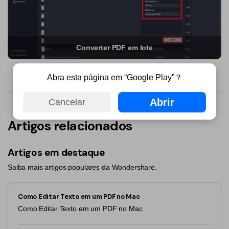
PDFelement para Android
Conversar com Documento
Vídeos Tutoriais
Gerador de imagens com IA
Suporte
Converter PDF em lote
Contatar Suporte
Todos os recursos do PDF
Abra esta página em “Google Play”？
Especificações Técnicas
Abrir
Novidades
Cancelar
Central de Downloads
Artigos relacionados
Atualizar para o PDFelement 12
Artigos em destaque
Saiba mais artigos populares da Wondershare.
Como Editar Texto em um PDF no Mac
Como Editar Texto em um PDF no Mac