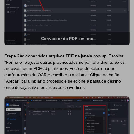
PDF Protegido por Senha
Publicação
Compartilhar PDF
Freelancer
Avaliações & Prêmios
IA de PDF
Conversor de PDF em lote
Histórias de clientes
Chat com PDF
Novo PDFelement：
Mais inteligente,
Etapa 2
Adicione vários arquivos PDF na janela pop-up. Escolha
Avaliações de clientes
rápido e fácil
Resumidor de PDF com IA
"Formato" e ajuste outras propriedades no painel à direita. Se os
Prêmios G2
Do poder da IA às ferramentas em massa – o novo
arquivos forem PDFs digitalizados, você pode selecionar as
Tradutor de PDF com IA
PDFelement torna qualquer tarefa em PDF simples e rápida.
configurações de OCR e escolher um idioma. Clique no botão
Comparação de software PDF
"Aplicar" para iniciar o processo e selecione a pasta de destino
Baixe Grátis
Verificador Gramatical com IA
onde deseja salvar os arquivos convertidos.
Guia do usuário
Conversar com Imagem
PDFelement para Windows
Detectar Conteúdo de IA
PDFelement para Mac
Reescrever PDF com IA
PDFelement para iOS
Explicar PDF com IA