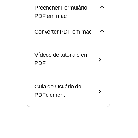
Preencher Formulário
PDF em mac
Converter PDF em mac
OCR PDF em mac
Vídeos de tutoriais em
Combinar PDF em mac
PDF
Editar Arquivos PDF em
Guia do Usuário de
mac
PDFelement
Anotações em PDF em
mac
Abrir Arquivo PDF em
mac