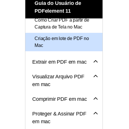
Como Criar um PDF em
Todos os recursos do PDF
Guia do Usuário de
Publicação
Branco no Mac
PDFelement 11
Conhecimento de PDF
Freelancer
Como Criar PDF a partir de
Captura de Tela no Mac
Encontre mais tópicos
Criação em lote de PDF no
Mac
Extrair em PDF em mac
Visualizar Arquivo PDF
em mac
Comprimir PDF em mac
Proteger & Assinar PDF
em mac