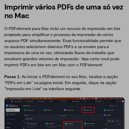
Converter PDF
Imprimir vários PDFs de uma só vez
Editar PDF como o Word
PDF para Word
Editar PDF
no Mac
Dicas de negócios
Comprimir PDF
Comprimir PDF
O PDFelement para Mac inclui um recurso de impressão em lote
Conhecimento de PDF
Juntar PDF
Organizar PDF
projetado para simplificar o processo de impressão de vários
arquivos PDF simultaneamente. Essa funcionalidade permite que
Encontre mais tópicos
Word para PDF
Cortar PDF
os usuários selecionem diversos PDFs e os enviem para a
impressora de uma só vez, otimizando fluxos de trabalho que
Leitor de PDF com IA
Formulário PDF
Soluções de PDF para
envolvem grandes volumes de impressão. Veja como você pode
imprimir PDFs em lote em um Mac com o PDFelement:
Assinar PDF
Educação
Mais ferramentas online
Passo 1
. Ao iniciar o PDFelement no seu Mac, localize a opção
PDF em Lote
Serviço de TI
"PDFs em Lote" na página inicial. Em seguida, clique na opção
Cloud
"Impressão em Lote" na interface seguinte.
Assinar Legalmente
Jurídico
PDFelement Cloud
Redigir Inteligente
Saúde
PDF OCR
Financeiro
Extrair Dados em PDF
Governo