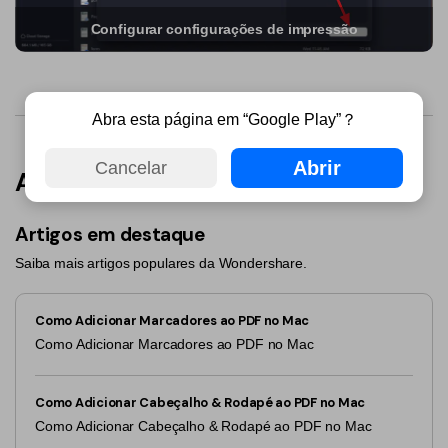
PDFelement para Android
Configurar configurações de impressão
Conversar com Documento
Vídeos Tutoriais
Gerador de imagens com IA
Suporte
Abra esta página em “Google Play”？
Contatar Suporte
Todos os recursos do PDF
Especificações Técnicas
Abrir
Cancelar
Artigos relacionados
Novidades
Artigos em destaque
Central de Downloads
Saiba mais artigos populares da Wondershare.
Atualizar para o PDFelement 12
Como Adicionar Marcadores ao PDF no Mac
Como Adicionar Marcadores ao PDF no Mac
Como Adicionar Cabeçalho & Rodapé ao PDF no Mac
Como Adicionar Cabeçalho & Rodapé ao PDF no Mac